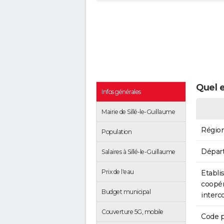
Quel e
Infos générales
Mairie de Sillé-le-Guillaume
Régio
Population
Dépar
Salaires à Sillé-le-Guillaume
Prix de l'eau
Etabli
coopér
Budget municipal
inter
Couverture 5G, mobile
Code p