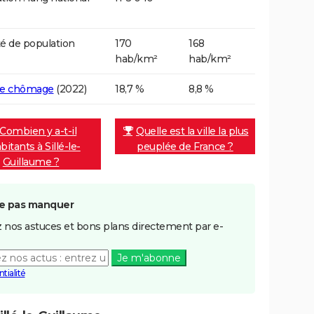
é de population
170
168
hab/km²
hab/km²
de chômage
(2022)
18,7 %
8,8 %
Combien y a-t-il
Quelle est la ville la plus
bitants à Sillé-le-
peuplée de France ?
Guillaume ?
e pas manquer
 nos astuces et bons plans directement par e-
Je m'abonne
tialité