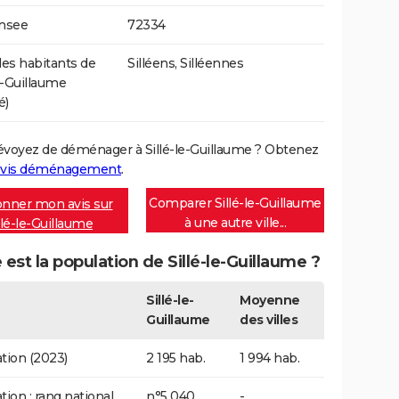
Insee
72334
s habitants de
Silléens, Silléennes
le-Guillaume
é)
évoyez de déménager à Sillé-le-Guillaume ? Obtenez
vis déménagement
.
Comparer Sillé-le-Guillaume
nner mon avis sur
à une autre ville...
llé-le-Guillaume
 est la population de Sillé-le-Guillaume ?
Sillé-le-
Moyenne
Guillaume
des villes
tion (2023)
2 195 hab.
1 994 hab.
tion : rang national
n°5 040
-