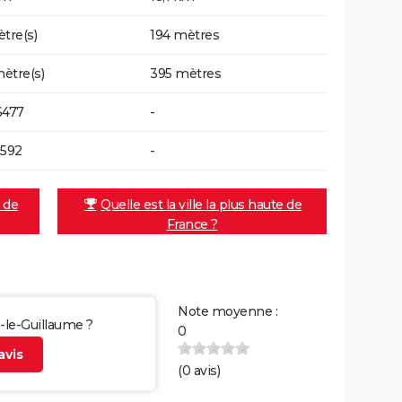
ètre(s)
194 mètres
ètre(s)
395 mètres
6477
-
2592
-
e de
Quelle est la ville la plus haute de
France ?
Note moyenne :
é-le-Guillaume ?
0
vis
(
0
avis)