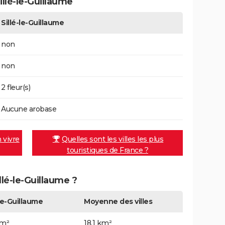
llé-le-Guillaume
Sillé-le-Guillaume
non
non
2 fleur(s)
Aucune arobase
n vivre
Quelles sont les villes les plus
touristiques de France ?
llé-le-Guillaume ?
-le-Guillaume
Moyenne des villes
km²
18,1 km²