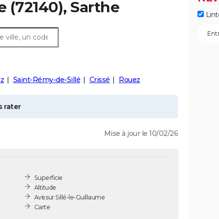
e
(72140), Sarthe
Lint
ez
Saint-Rémy-de-Sillé
Crissé
Rouez
 rater
Mise à jour le 10/02/26
Superficie
Altitude
Avis sur Sillé-le-Guillaume
Carte