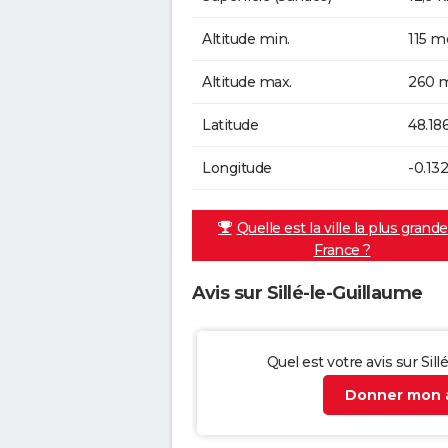
Altitude min.
115 m
Altitude max.
260 m
Latitude
48.18
Longitude
-0.13
Quelle est la ville la plus grand
France ?
Avis sur Sillé-le-Guillaume
Quel est votre avis sur Sill
Donner mon a