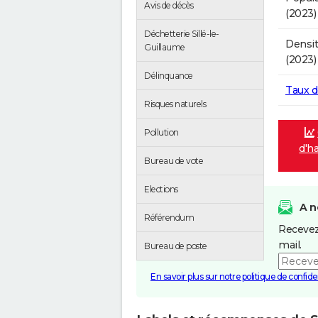
Avis de décès
(2023)
Déchetterie Sillé-le-
Densit
Guillaume
(2023)
Délinquance
Taux 
Risques naturels
Pollution
d'ha
Bureau de vote
Elections
A n
Référendum
Recevez
mail.
Bureau de poste
En savoir plus sur notre politique de confiden