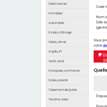
Débit Internet
Code 
Immobilier
Nom de
Sillé-
Automobile
(gentil
Emploi, chômage
Vous pr
Météo, climat
votre
de
Impôts, IFI
Do
Si
Santé, social
Quelle
Entreprises, commerces
Ecoles, scolarité
Classement des lycées
Popula
Tourisme, loisirs
Popula