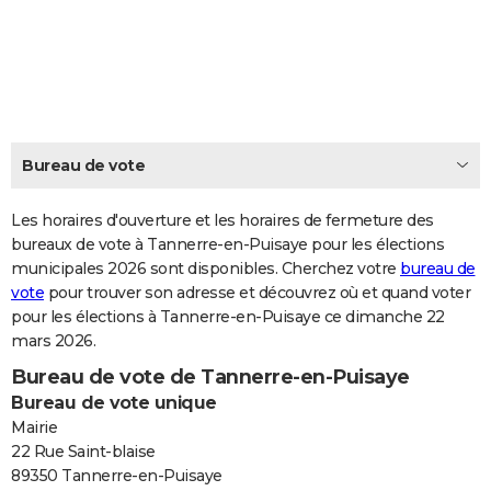
City break
Voyage de noces
Climat
Destinations
Voyage nature
Forum
+
PHOTO
GUIDES D'ACHAT
BONS PLANS
CARTE DE VOEUX
Bureau de vote
Carte Bonne année
Carte Pâques
Carte de Noël
Carte Saint-Valentin
Carte d'anniversaire
DICTIONNAIRE
Les horaires d'ouverture et les horaires de fermeture des
Biographies
Expressions
bureaux de vote à Tannerre-en-Puisaye pour les élections
Dictionnaire
Citations
Proverbes
PROGRAMME TV
municipales 2026 sont disponibles. Cherchez votre
bureau de
vote
pour trouver son adresse et découvrez où et quand voter
COPAINS D'AVANT
pour les élections à Tannerre-en-Puisaye ce dimanche 22
Se connecter
Collèges
Universités
Service militaire
S'inscrire
Lycées
Primaires
Entreprises
Avis de recherche
AVIS DE DÉCÈS
mars 2026.
Bureau de vote de Tannerre-en-Puisaye
FORUM
Bureau de vote unique
Lifestyle
Sport
Television
Cinema
Bricolage
Culture
Auto
Voyage
Mairie
22 Rue Saint-blaise
89350 Tannerre-en-Puisaye