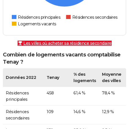
Résidences principales
Résidences secondaires
Logements vacants
Les villes où acheter sa résidence secondaire
Combien de logements vacants comptabilise
Tenay ?
% des
Moyenne
Données 2022
Tenay
logements
des villes
Résidences
458
61,4 %
78,4 %
principales
Résidences
109
14,6 %
12,9 %
secondaires