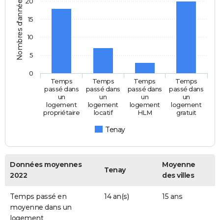
Nombres d'années
20
15
10
5
0
Temps
Temps
Temps
Temps
passé dans
passé dans
passé dans
passé dans
un
un
un
un
logement
logement
logement
logement
propriétaire
locatif
HLM
gratuit
Tenay
Données moyennes
Moyenne
Tenay
2022
des villes
Temps passé en
14 an(s)
15 ans
moyenne dans un
logement