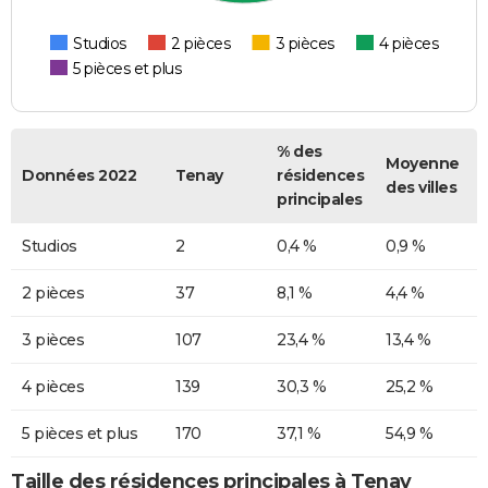
Studios
2 pièces
3 pièces
4 pièces
5 pièces et plus
% des
Moyenne
Données 2022
Tenay
résidences
des villes
principales
Studios
2
0,4 %
0,9 %
2 pièces
37
8,1 %
4,4 %
3 pièces
107
23,4 %
13,4 %
4 pièces
139
30,3 %
25,2 %
5 pièces et plus
170
37,1 %
54,9 %
Taille des résidences principales à Tenay