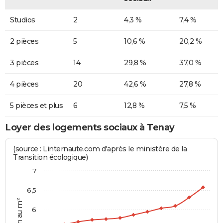
Studios
2
4,3 %
7,4 %
2 pièces
5
10,6 %
20,2 %
3 pièces
14
29,8 %
37,0 %
4 pièces
20
42,6 %
27,8 %
5 pièces et plus
6
12,8 %
7,5 %
Loyer des logements sociaux à Tenay
(source : Linternaute.com d'après le ministère de la
Transition écologique)
7
6,5
6