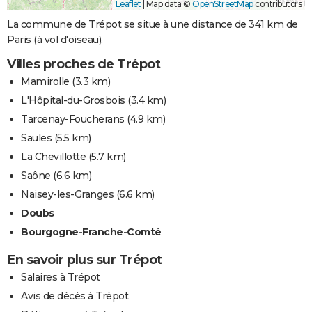
Leaflet
|
Map data ©
OpenStreetMap
contributors
La commune de Trépot se situe à une distance de 341 km de
Paris (à vol d'oiseau).
Villes proches de Trépot
Mamirolle
(3.3 km)
L'Hôpital-du-Grosbois
(3.4 km)
Tarcenay-Foucherans
(4.9 km)
Saules
(5.5 km)
La Chevillotte
(5.7 km)
Saône
(6.6 km)
Naisey-les-Granges
(6.6 km)
Doubs
Bourgogne-Franche-Comté
En savoir plus sur Trépot
Salaires à Trépot
Avis de décès à Trépot