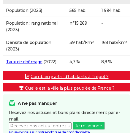
Population (2023)
565 hab.
1 994 hab.
Population : rang national
n°15 269
-
(2023)
Densité de population
39 hab/km²
168 hab/km²
(2023)
Taux de chômage
(2022)
4,7 %
8,8 %
Combien y a-t-il d'habitants à Trépot ?
Quelle est la ville la plus peuplée de France ?
A ne pas manquer
Recevez nos astuces et bons plans directement par e-
mail.
Je m'abonne
En savoir plus sur notre politique de confidentialité