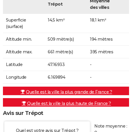
Moyenne
Trépot
des villes
Superficie
14,5 km²
18,1 km²
(surface)
Altitude min.
509 mètre(s)
194 mètres
Altitude max.
661 mètre(s)
395 mètres
Latitude
47.16933
-
Longitude
6.169894
-
Quelle est la ville la plus grande de France ?
Quelle est la ville la plus haute de France ?
Avis sur Trépot
Note moyenne :
Quel est votre avis sur Trépot ?