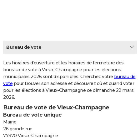
City break
Voyage de noces
Climat
Destinations
Voyage nature
Forum
+
PHOTO
GUIDES D'ACHAT
BONS PLANS
CARTE DE VOEUX
Bureau de vote
Carte Bonne année
Carte Pâques
Carte de Noël
Carte Saint-Valentin
Carte d'anniversaire
DICTIONNAIRE
Les horaires d'ouverture et les horaires de fermeture des
Biographies
Expressions
bureaux de vote à Vieux-Champagne pour les élections
Dictionnaire
Citations
Proverbes
PROGRAMME TV
municipales 2026 sont disponibles. Cherchez votre
bureau de
vote
pour trouver son adresse et découvrez où et quand voter
COPAINS D'AVANT
pour les élections à Vieux-Champagne ce dimanche 22 mars
Se connecter
Collèges
Universités
Service militaire
S'inscrire
Lycées
Primaires
Entreprises
Avis de recherche
AVIS DE DÉCÈS
2026.
Bureau de vote de Vieux-Champagne
FORUM
Bureau de vote unique
Lifestyle
Sport
Television
Cinema
Bricolage
Culture
Auto
Voyage
Mairie
26 grande rue
77370 Vieux-Champagne