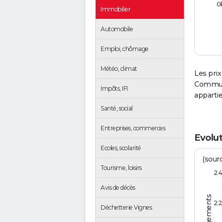
0
Immobilier
Automobile
Emploi, chômage
Météo, climat
Les prix
Communa
Impôts, IFI
apparti
Santé, social
Entreprises, commerces
Evolut
Ecoles, scolarité
(sourc
Tourisme, loisirs
2
Avis de décès
2
Déchetterie Vignes