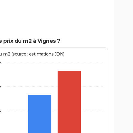
e prix du m2 à Vignes ?
au m2 (source : estimations JDN)
k
k
k