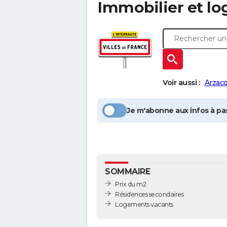
Immobilier et l
Voir aussi :
Arzacq
Je m'abonne aux infos à pas
SOMMAIRE
Prix du m2
Résidences secondaires
Logements vacants