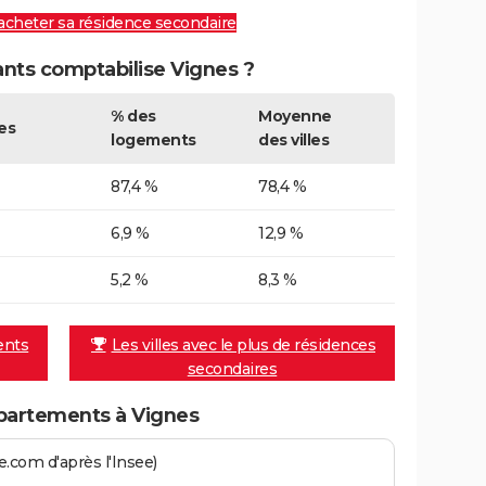
 acheter sa résidence secondaire
ts comptabilise Vignes ?
% des
Moyenne
es
logements
des villes
87,4 %
78,4 %
6,9 %
12,9 %
5,2 %
8,3 %
ents
Les villes avec le plus de résidences
secondaires
partements à Vignes
.com d'après l'Insee)