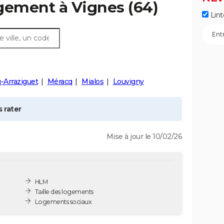
ogement à
Vignes
(64)
Lint
-Arraziguet
Méracq
Mialos
Louvigny
 rater
Mise à jour le 10/02/26
HLM
Taille des logements
Logements sociaux