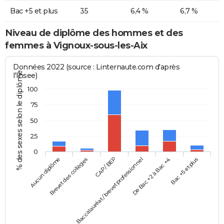
Bac +5 et plus
35
6,4 %
6,7 %
Niveau de diplôme des hommes et des
femmes à Vignoux-sous-les-Aix
Données 2022 (source : Linternaute.com d'après
% des sexes selon le diplôme
l'Insee)
100
75
50
25
0
Aucun diplôme
Baccalauréat / brevet professionnel
CAP / BEP
Bac +5 et plus
Brevet des collèges
De Bac +2 à Bac +4