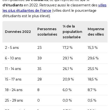
d'étudiants
en 2022. Retrouvez aussi le classement des
villes
les plus étudiantes de France
(villes dont le pourcentage
d'étudiants est le plus élevé).
% de la
Personnes
Moyenne
Données 2022
population
scolarisées
des villes
scolarisée
2 - 5 ans
23
17,2 %
15,3 %
6 - 10 ans
39
29,1 %
29,6 %
11 - 14 ans
35
26,1 %
25,5 %
15 - 17 ans
28
20,9 %
18,5 %
18 - 24 ans
8
6,0 %
8,7 %
25 - 29 ans
0
0,0 %
0,5 %