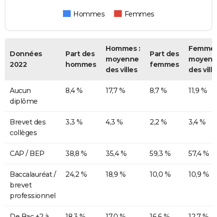
Hommes
Femmes
Hommes :
Femmes
Données
Part des
Part des
moyenne
moyenn
2022
hommes
femmes
des villes
des ville
Aucun
8,4 %
17,7 %
8,7 %
11,9 %
diplôme
Brevet des
3,3 %
4,3 %
2,2 %
3,4 %
collèges
CAP / BEP
38,8 %
35,4 %
59,3 %
57,4 %
Baccalauréat /
24,2 %
18,9 %
10,0 %
10,9 %
brevet
professionnel
De Bac +2 à
18,3 %
17,0 %
16,6 %
12,7 %