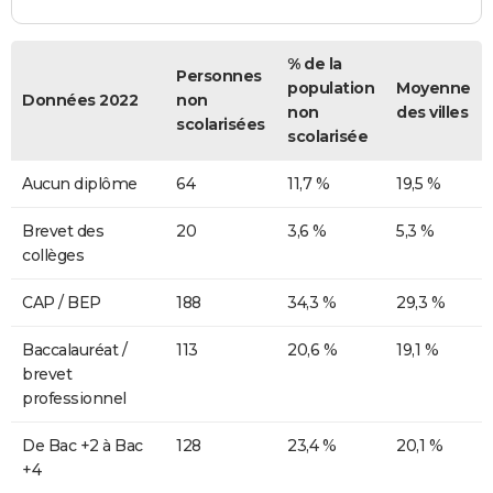
% de la
Personnes
population
Moyenne
Données 2022
non
non
des villes
scolarisées
scolarisée
Aucun diplôme
64
11,7 %
19,5 %
Brevet des
20
3,6 %
5,3 %
collèges
CAP / BEP
188
34,3 %
29,3 %
Baccalauréat /
113
20,6 %
19,1 %
brevet
professionnel
De Bac +2 à Bac
128
23,4 %
20,1 %
+4