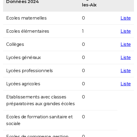
Données 2024
les-Aix
Ecoles maternelles
0
Liste
Ecoles élémentaires
1
Liste
Collèges
0
Liste
Lycées généraux
0
Liste
Lycées professionnels
0
Liste
Lycées agricoles
0
Liste
Etablissements avec classes
0
préparatoires aux grandes écoles
Ecoles de formation sanitaire et
0
sociale
Ecoles de commerce, gestion,
0