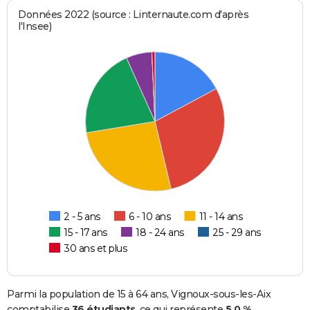
Données 2022 (source : Linternaute.com d'après
l'Insee)
2 - 5 ans
6 - 10 ans
11 - 14 ans
15 - 17 ans
18 - 24 ans
25 - 29 ans
30 ans et plus
Parmi la population de 15 à 64 ans, Vignoux-sous-les-Aix
comptabilise
36 étudiants
, ce qui représente
5,0 %