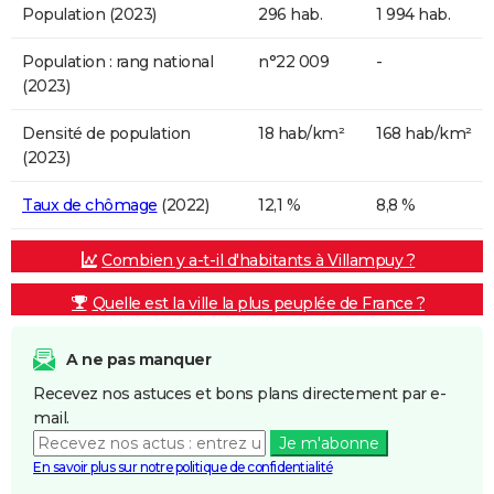
Population (2023)
296 hab.
1 994 hab.
Population : rang national
n°22 009
-
(2023)
Densité de population
18 hab/km²
168 hab/km²
(2023)
Taux de chômage
(2022)
12,1 %
8,8 %
Combien y a-t-il d'habitants à Villampuy ?
Quelle est la ville la plus peuplée de France ?
A ne pas manquer
Recevez nos astuces et bons plans directement par e-
mail.
Je m'abonne
En savoir plus sur notre politique de confidentialité