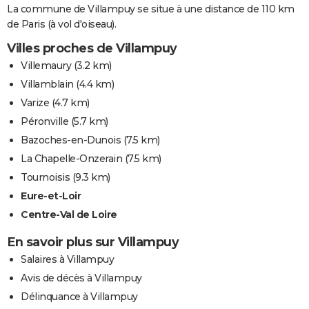
La commune de Villampuy se situe à une distance de 110 km
de Paris (à vol d'oiseau).
Villes proches de Villampuy
Villemaury
(3.2 km)
Villamblain
(4.4 km)
Varize
(4.7 km)
Péronville
(5.7 km)
Bazoches-en-Dunois
(7.5 km)
La Chapelle-Onzerain
(7.5 km)
Tournoisis
(9.3 km)
Eure-et-Loir
Centre-Val de Loire
En savoir plus sur Villampuy
Salaires à Villampuy
Avis de décès à Villampuy
Délinquance à Villampuy