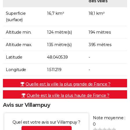
des villes
Superficie
16,7 km²
18,1 km²
(surface)
Altitude min.
124 mètre(s)
194 mètres
Altitude max.
135 mètre(s)
395 mètres
Latitude
48.040539
-
Longitude
1.511219
-
Quelle est la ville la plus grande de France ?
Quelle est la ville la plus haute de France ?
Avis sur Villampuy
Note moyenne :
Quel est votre avis sur Villampuy ?
0