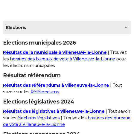
City break
Voyage de noces
Climat
Destinations
Voyage nature
Forum
+
PHOTO
GUIDES D'ACHAT
Elections
BONS PLANS
Elections municipales 2026
CARTE DE VOEUX
Résultat de la municipale à Villeneuve-la-Lionne
| Trouvez
Carte Bonne année
Carte Pâques
Carte de Noël
Carte Saint-Valentin
Carte d'anniversaire
DICTIONNAIRE
les
horaires des bureaux de vote à Villeneuve-la-Lionne
pour
les élections municipales
Biographies
Expressions
Dictionnaire
Citations
Proverbes
PROGRAMME TV
Résultat référendum
COPAINS D'AVANT
Résultat des référendums à Villeneuve-la-Lionne
| Tout
Se connecter
Collèges
Universités
Service militaire
S'inscrire
Lycées
Primaires
Entreprises
Avis de recherche
savoir sur les
Référendums
AVIS DE DÉCÈS
Elections législatives 2024
FORUM
Résultat des législatives à Villeneuve-la-Lionne
| Tout savoir
Lifestyle
Sport
Television
Cinema
Bricolage
Culture
Auto
Voyage
sur les
élections législatives
| Trouvez les
horaires des bureaux
de vote à Villeneuve-la-Lionne