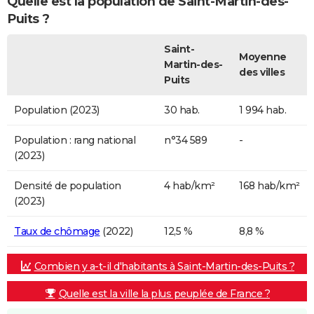
Quelle est la population de Saint-Martin-des-
Puits ?
Saint-
Moyenne
Martin-des-
des villes
Puits
Population (2023)
30 hab.
1 994 hab.
Population : rang national
n°34 589
-
(2023)
Densité de population
4 hab/km²
168 hab/km²
(2023)
Taux de chômage
(2022)
12,5 %
8,8 %
Combien y a-t-il d'habitants à Saint-Martin-des-Puits ?
Quelle est la ville la plus peuplée de France ?