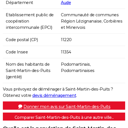
Département
Aude
Etablissement public de
Communauté de communes
coopération
Région Lézignanaise, Corbières
intercommunale (EPCI)
et Minervois
Code postal (CP)
11220
Code Insee
11354
Nom des habitants de
Podomartinais,
Saint-Martin-des-Puits
Podomartinaises
(gentilé)
Vous prévoyez de déménager à Saint-Martin-des-Puits ?
Obtenez votre
devis déménagement
.
Donner mon avis sur Saint-Martin-des-Puits
Comparer Saint-Martin-des-Puits à une autre ville...