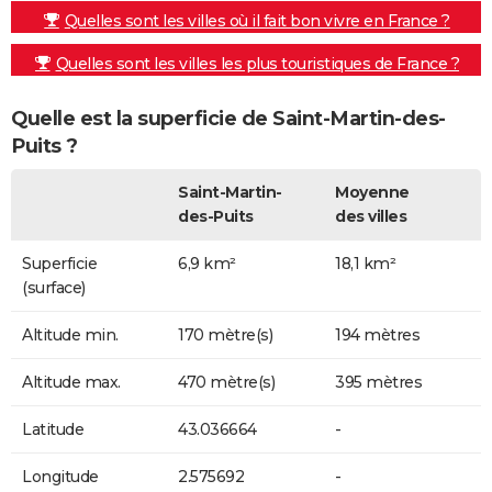
Quelles sont les villes où il fait bon vivre en France ?
Quelles sont les villes les plus touristiques de France ?
Quelle est la superficie de Saint-Martin-des-
Puits ?
Saint-Martin-
Moyenne
des-Puits
des villes
Superficie
6,9 km²
18,1 km²
(surface)
Altitude min.
170 mètre(s)
194 mètres
Altitude max.
470 mètre(s)
395 mètres
Latitude
43.036664
-
Longitude
2.575692
-