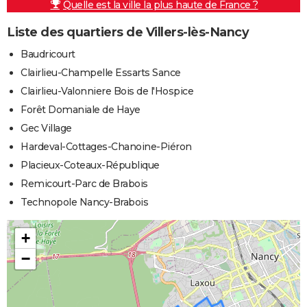
Quelle est la ville la plus haute de France ?
Liste des quartiers de Villers-lès-Nancy
Baudricourt
Clairlieu-Champelle Essarts Sance
Clairlieu-Valonniere Bois de l'Hospice
Forêt Domaniale de Haye
Gec Village
Hardeval-Cottages-Chanoine-Piéron
Placieux-Coteaux-République
Remicourt-Parc de Brabois
Technopole Nancy-Brabois
+
−