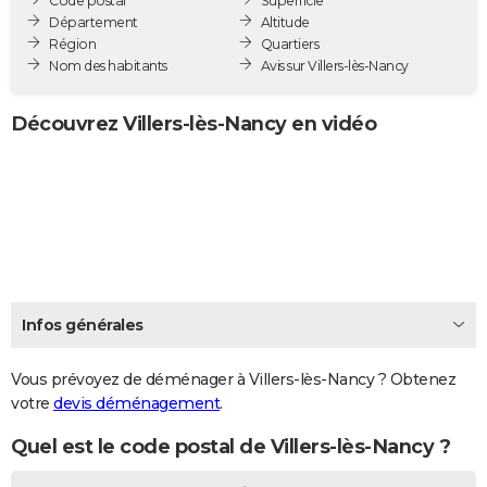
Code postal
Superficie
City break
Voyage de noces
Climat
Destinations
Voyage nature
Forum
+
Département
Altitude
PHOTO
Région
Quartiers
Nom des habitants
Avis sur Villers-lès-Nancy
GUIDES D'ACHAT
BONS PLANS
Découvrez Villers-lès-Nancy en vidéo
CARTE DE VOEUX
Carte Bonne année
Carte Pâques
Carte de Noël
Carte Saint-Valentin
Carte d'anniversaire
DICTIONNAIRE
Biographies
Expressions
Dictionnaire
Citations
Proverbes
PROGRAMME TV
COPAINS D'AVANT
Infos générales
Se connecter
Collèges
Universités
Service militaire
S'inscrire
Lycées
Primaires
Entreprises
Avis de recherche
AVIS DE DÉCÈS
FORUM
Vous prévoyez de déménager à Villers-lès-Nancy ? Obtenez
votre
devis déménagement
.
Lifestyle
Sport
Television
Cinema
Bricolage
Culture
Auto
Voyage
Quel est le code postal de Villers-lès-Nancy ?