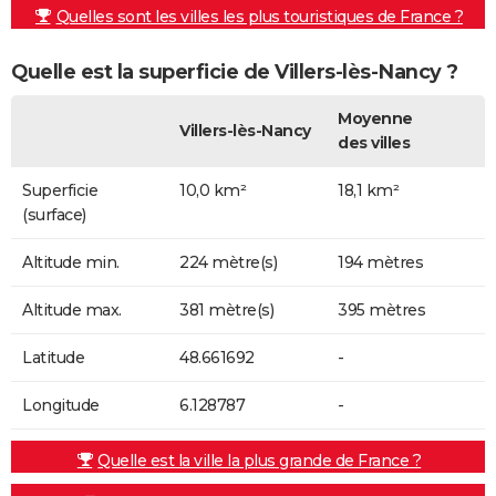
Quelles sont les villes les plus touristiques de France ?
Quelle est la superficie de Villers-lès-Nancy ?
Moyenne
Villers-lès-Nancy
des villes
Superficie
10,0 km²
18,1 km²
(surface)
Altitude min.
224 mètre(s)
194 mètres
Altitude max.
381 mètre(s)
395 mètres
Latitude
48.661692
-
Longitude
6.128787
-
Quelle est la ville la plus grande de France ?