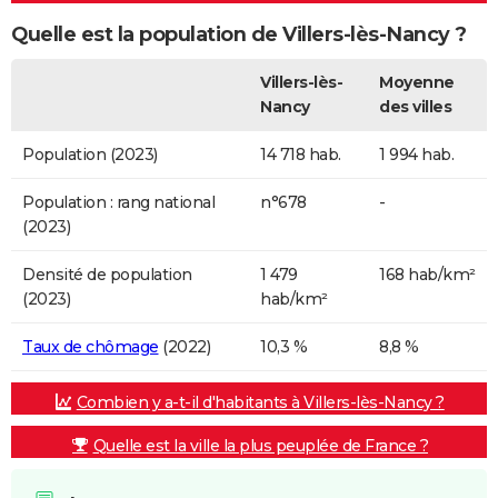
Quelle est la population de Villers-lès-Nancy ?
Villers-lès-
Moyenne
Nancy
des villes
Population (2023)
14 718 hab.
1 994 hab.
Population : rang national
n°678
-
(2023)
Densité de population
1 479
168 hab/km²
(2023)
hab/km²
Taux de chômage
(2022)
10,3 %
8,8 %
Combien y a-t-il d'habitants à Villers-lès-Nancy ?
Quelle est la ville la plus peuplée de France ?