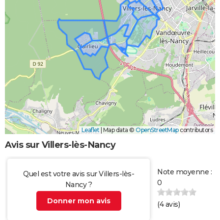
Leaflet
|
Map data ©
OpenStreetMap
contributors
Avis sur Villers-lès-Nancy
Note moyenne :
Quel est votre avis sur Villers-lès-
0
Nancy ?
Donner mon avis
(
4
avis)