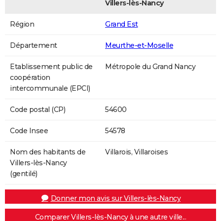
Villers-lès-Nancy
Région
Grand Est
Département
Meurthe-et-Moselle
Etablissement public de
Métropole du Grand Nancy
coopération
intercommunale (EPCI)
Code postal (CP)
54600
Code Insee
54578
Nom des habitants de
Villarois, Villaroises
Villers-lès-Nancy
(gentilé)
Donner mon avis sur Villers-lès-Nancy
Comparer Villers-lès-Nancy à une autre ville...