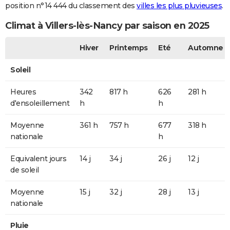
position n°14 444 du classement des
villes les plus pluvieuses
.
Climat à Villers-lès-Nancy par saison en 2025
Hiver
Printemps
Eté
Automne
Soleil
Heures
342
817 h
626
281 h
d'ensoleillement
h
h
Moyenne
361 h
757 h
677
318 h
nationale
h
Equivalent jours
14 j
34 j
26 j
12 j
de soleil
Moyenne
15 j
32 j
28 j
13 j
nationale
Pluie