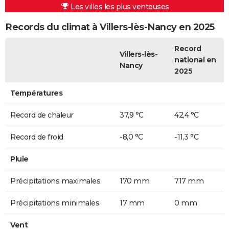
Les villes les plus venteuses
Records du climat à Villers-lès-Nancy en 2025
Record
Villers-lès-
national en
Nancy
2025
Températures
Record de chaleur
37,9 °C
42,4 °C
Record de froid
-8,0 °C
-11,3 °C
Pluie
Précipitations maximales
170 mm
717 mm
Précipitations minimales
17 mm
0 mm
Vent