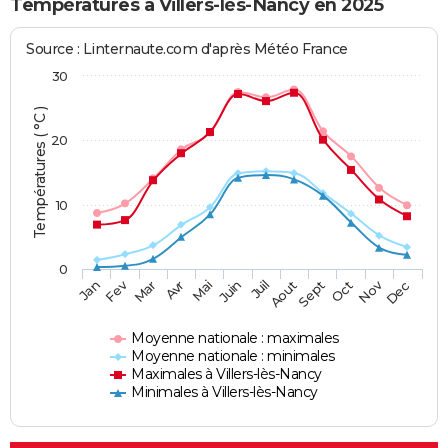
Températures à Villers-lès-Nancy en 2025
Source : Linternaute.com d'après Météo France
30
Températures ( °C )
20
10
0
Fev
Nov
Jan
Mar
Avr
Mai
Juin
Juil
Aout
Sept
Oct
Dec
Moyenne nationale : maximales
Moyenne nationale : minimales
Maximales à Villers-lès-Nancy
Minimales à Villers-lès-Nancy