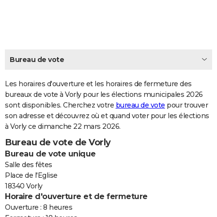
City break
Voyage de noces
Climat
Destinations
Voyage nature
Forum
+
PHOTO
GUIDES D'ACHAT
BONS PLANS
Bureau de vote
CARTE DE VOEUX
Les horaires d'ouverture et les horaires de fermeture des
Carte Bonne année
Carte Pâques
Carte de Noël
Carte Saint-Valentin
Carte d'anniversaire
DICTIONNAIRE
bureaux de vote à Vorly pour les élections municipales 2026
sont disponibles. Cherchez votre
bureau de vote
pour trouver
Biographies
Expressions
Dictionnaire
Citations
Proverbes
PROGRAMME TV
son adresse et découvrez où et quand voter pour les élections
à Vorly ce dimanche 22 mars 2026.
COPAINS D'AVANT
Bureau de vote de Vorly
Se connecter
Collèges
Universités
Service militaire
S'inscrire
Lycées
Primaires
Entreprises
Avis de recherche
AVIS DE DÉCÈS
Bureau de vote unique
Salle des fêtes
FORUM
Place de l'Eglise
18340 Vorly
Lifestyle
Sport
Television
Cinema
Bricolage
Culture
Auto
Voyage
Horaire d'ouverture et de fermeture
Ouverture : 8 heures