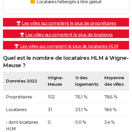
Locataires hébergés à titre gratuit
Les villes qui comptent le plus de propriétaires
Les villes qui comptent le plus de locataires
Les villes qui comptent le plus de locataires HLM
Quel est le nombre de locataires HLM à Vrigne-
Meuse ?
Vrigne-
% des
Moyenne
Données 2022
Meuse
logements
des villes
Propriétaires
102
76,1 %
78,6 %
Locataires
31
23,1 %
18,6 %
- dont locataires
0
0,0 %
3,4 %
HLM