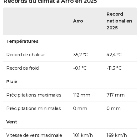
Records du climat à Arro en 2025
Record
Arro
national en
2025
Températures
Record de chaleur
35,2 °C
42,4 °C
Record de froid
-0,1 °C
-11,3 °C
Pluie
Précipitations maximales
112 mm
717 mm
Précipitations minimales
0 mm
0 mm
Vent
Vitesse de vent maximale
101 km/h
169 km/h