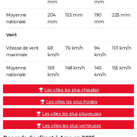
mm
mm
Moyenne
204
153 mm
190
225 mm
nationale
mm
mm
Vent
Vitesse de vent
68
76 km/h
94
101 km/h
maximale
km/h
km/h
Moyenne
169
148 km/h
140
155 km/h
nationale
km/h
km/h
Les villes les plus chaudes
Les villes les plus froides
Les villes les plus pluvieuses
Les villes les plus venteuses