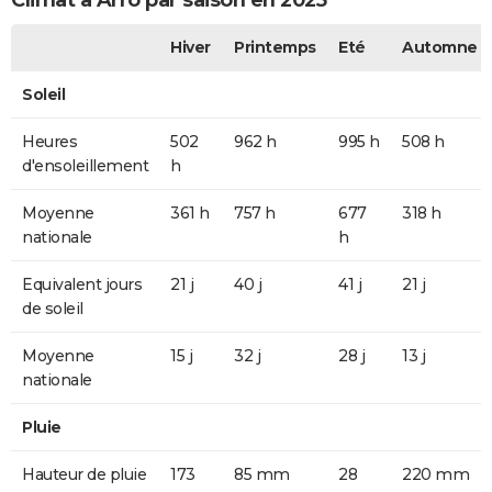
Climat à Arro par saison en 2025
Hiver
Printemps
Eté
Automne
Soleil
Heures
502
962 h
995 h
508 h
d'ensoleillement
h
Moyenne
361 h
757 h
677
318 h
nationale
h
Equivalent jours
21 j
40 j
41 j
21 j
de soleil
Moyenne
15 j
32 j
28 j
13 j
nationale
Pluie
Hauteur de pluie
173
85 mm
28
220 mm