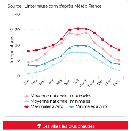
Source : Linternaute.com d'après Météo France
40
Températures ( °C )
30
20
10
0
Fev
Nov
Jan
Mar
Avr
Mai
Juin
Juil
Aout
Sept
Oct
Dec
Moyenne nationale : maximales
Moyenne nationale : minimales
Maximales à Arro
Minimales à Arro
Les villes les plus chaudes