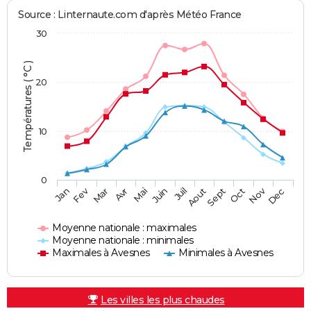
Source : Linternaute.com d'après Météo France
30
Températures ( °C )
20
10
0
Fev
Nov
Jan
Mar
Avr
Mai
Juin
Juil
Aout
Sept
Oct
Dec
Moyenne nationale : maximales
Moyenne nationale : minimales
Maximales à Avesnes
Minimales à Avesnes
Les villes les plus chaudes