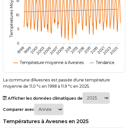
Températures Moyennes ( °C )
15
City break
Voyage de noces
Climat
Destinations
Voyage nature
Forum
+
PHOTO
10
GUIDES D'ACHAT
5
BONS PLANS
CARTE DE VOEUX
0
2021
2023
2025
1998
1999
2001
2003
2005
2007
2009
2011
2013
2015
2017
2019
Carte Bonne année
Carte Pâques
Carte de Noël
Carte Saint-Valentin
Carte d'anniversaire
DICTIONNAIRE
Température moyenne à Avesnes
Tendance
Biographies
Expressions
Dictionnaire
Citations
Proverbes
PROGRAMME TV
COPAINS D'AVANT
La commune d'Avesnes est passée d'une température
moyenne de 11,0 °c en 1998 à 11,9 °c en 2025.
Se connecter
Collèges
Universités
Service militaire
S'inscrire
Lycées
Primaires
Entreprises
Avis de recherche
AVIS DE DÉCÈS
Afficher les données climatiques de
FORUM
Comparer avec
Lifestyle
Sport
Television
Cinema
Bricolage
Culture
Auto
Voyage
Températures à Avesnes en 2025