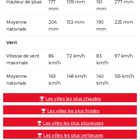
Hauteur de pluie
177
109 mm
161
277 mm
mm
mm
Moyenne
204
153 mm
190
225 mm
nationale
mm
mm
Vent
Vitesse de vent
86
72 km/h
83
97 km/h
maximale
km/h
km/h
Moyenne
169
148 km/h
140
155 km/h
nationale
km/h
km/h
Les villes les plus chaudes
Les villes les plus froides
Les villes les plus pluvieuses
Les villes les plus venteuses