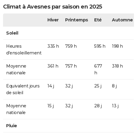
Climat à Avesnes par saison en 2025
Hiver
Printemps
Eté
Automne
Soleil
Heures
335 h
759 h
595 h
198 h
d'ensoleillement
Moyenne
361 h
757 h
677
318 h
nationale
h
Equivalent jours
14 j
32 j
25 j
8 j
de soleil
Moyenne
15 j
32 j
28 j
13 j
nationale
Pluie