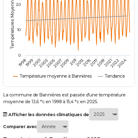
Températures Moyennes ( °C )
20
City break
Voyage de noces
Climat
Destinations
Voyage nature
Forum
+
PHOTO
GUIDES D'ACHAT
10
BONS PLANS
CARTE DE VOEUX
0
Carte Bonne année
Carte Pâques
Carte de Noël
Carte Saint-Valentin
Carte d'anniversaire
DICTIONNAIRE
2007
2021
2009
2022
1998
2011
2024
1999
2013
2001
2015
2003
2017
2005
2019
Biographies
Expressions
Dictionnaire
Citations
Proverbes
PROGRAMME TV
Température moyenne à Bannières
Tendance
COPAINS D'AVANT
Se connecter
Collèges
Universités
Service militaire
S'inscrire
Lycées
Primaires
Entreprises
Avis de recherche
La commune de Bannières est passée d'une température
AVIS DE DÉCÈS
moyenne de 13,6 °c en 1998 à 15,4 °c en 2025.
FORUM
Afficher les données climatiques de
Lifestyle
Sport
Television
Cinema
Bricolage
Culture
Auto
Voyage
Comparer avec