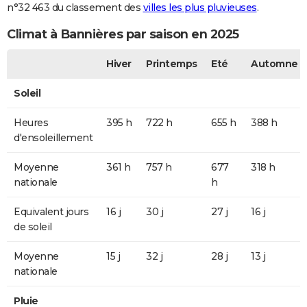
n°32 463 du classement des
villes les plus pluvieuses
.
Climat à Bannières par saison en 2025
Hiver
Printemps
Eté
Automne
Soleil
Heures
395 h
722 h
655 h
388 h
d'ensoleillement
Moyenne
361 h
757 h
677
318 h
nationale
h
Equivalent jours
16 j
30 j
27 j
16 j
de soleil
Moyenne
15 j
32 j
28 j
13 j
nationale
Pluie