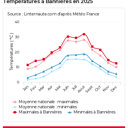
Températures à Bannières en 2025
Source : Linternaute.com d'après Météo France
40
Températures ( °C )
30
20
10
0
Fev
Nov
Jan
Mar
Avr
Mai
Juin
Juil
Aout
Sept
Oct
Dec
Moyenne nationale : maximales
Moyenne nationale : minimales
Maximales à Bannières
Minimales à Bannières