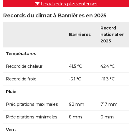
Les villes les plus venteuses
Records du climat à Bannières en 2025
Record
Bannières
national en
2025
Températures
Record de chaleur
41,5 °C
42,4 °C
Record de froid
-5,1 °C
-11,3 °C
Pluie
Précipitations maximales
92 mm
717 mm
Précipitations minimales
8 mm
0 mm
Vent