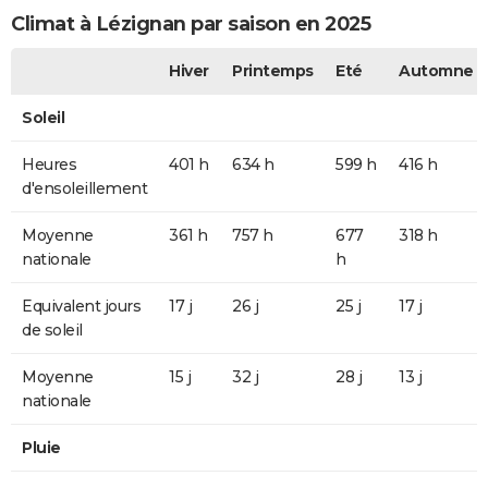
Climat à Lézignan par saison en 2025
Hiver
Printemps
Eté
Automne
Soleil
Heures
401 h
634 h
599 h
416 h
d'ensoleillement
Moyenne
361 h
757 h
677
318 h
nationale
h
Equivalent jours
17 j
26 j
25 j
17 j
de soleil
Moyenne
15 j
32 j
28 j
13 j
nationale
Pluie