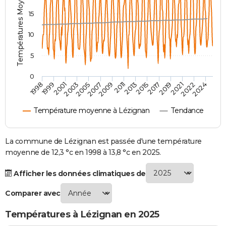
Températures Moyennes ( °C )
City break
Voyage de noces
Climat
Destinations
Voyage nature
Forum
+
PHOTO
15
GUIDES D'ACHAT
10
BONS PLANS
5
CARTE DE VOEUX
0
2007
2021
2009
2022
1998
2011
2024
1999
2013
2001
2015
2003
2017
2005
2019
Carte Bonne année
Carte Pâques
Carte de Noël
Carte Saint-Valentin
Carte d'anniversaire
DICTIONNAIRE
Température moyenne à Lézignan
Tendance
Biographies
Expressions
Dictionnaire
Citations
Proverbes
PROGRAMME TV
COPAINS D'AVANT
La commune de Lézignan est passée d'une température
moyenne de 12,3 °c en 1998 à 13,8 °c en 2025.
Se connecter
Collèges
Universités
Service militaire
S'inscrire
Lycées
Primaires
Entreprises
Avis de recherche
AVIS DE DÉCÈS
Afficher les données climatiques de
FORUM
Comparer avec
Lifestyle
Sport
Television
Cinema
Bricolage
Culture
Auto
Voyage
Températures à Lézignan en 2025