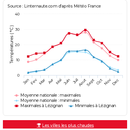
Source : Linternaute.com d'après Météo France
40
Températures ( °C )
30
20
10
0
Fev
Nov
Jan
Mar
Avr
Mai
Juin
Juil
Aout
Sept
Oct
Dec
Moyenne nationale : maximales
Moyenne nationale : minimales
Maximales à Lézignan
Minimales à Lézignan
Les villes les plus chaudes