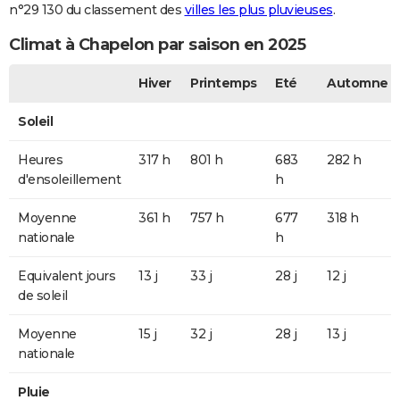
n°29 130 du classement des
villes les plus pluvieuses
.
Climat à Chapelon par saison en 2025
Hiver
Printemps
Eté
Automne
Soleil
Heures
317 h
801 h
683
282 h
d'ensoleillement
h
Moyenne
361 h
757 h
677
318 h
nationale
h
Equivalent jours
13 j
33 j
28 j
12 j
de soleil
Moyenne
15 j
32 j
28 j
13 j
nationale
Pluie