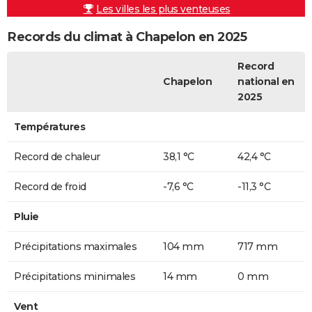
Les villes les plus venteuses
Records du climat à Chapelon en 2025
Record
Chapelon
national en
2025
Températures
Record de chaleur
38,1 °C
42,4 °C
Record de froid
-7,6 °C
-11,3 °C
Pluie
Précipitations maximales
104 mm
717 mm
Précipitations minimales
14 mm
0 mm
Vent