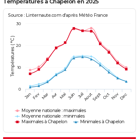
Températures à Chapelon en 2025
Source : Linternaute.com d'après Météo France
30
Températures ( °C )
20
10
0
Fev
Nov
Jan
Mar
Avr
Mai
Juin
Juil
Aout
Sept
Oct
Dec
Moyenne nationale : maximales
Moyenne nationale : minimales
Maximales à Chapelon
Minimales à Chapelon