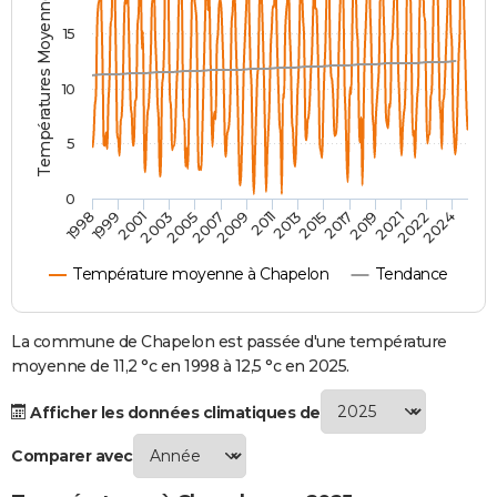
Températures Moyennes ( °C )
City break
Voyage de noces
Climat
Destinations
Voyage nature
Forum
+
PHOTO
15
GUIDES D'ACHAT
10
BONS PLANS
5
CARTE DE VOEUX
0
Carte Bonne année
Carte Pâques
Carte de Noël
Carte Saint-Valentin
Carte d'anniversaire
DICTIONNAIRE
2007
2021
2009
2022
1998
2011
2024
1999
2013
2001
2015
2003
2017
2005
2019
Biographies
Expressions
Dictionnaire
Citations
Proverbes
PROGRAMME TV
Température moyenne à Chapelon
Tendance
COPAINS D'AVANT
Se connecter
Collèges
Universités
Service militaire
S'inscrire
Lycées
Primaires
Entreprises
Avis de recherche
La commune de Chapelon est passée d'une température
AVIS DE DÉCÈS
moyenne de 11,2 °c en 1998 à 12,5 °c en 2025.
FORUM
Afficher les données climatiques de
Lifestyle
Sport
Television
Cinema
Bricolage
Culture
Auto
Voyage
Comparer avec