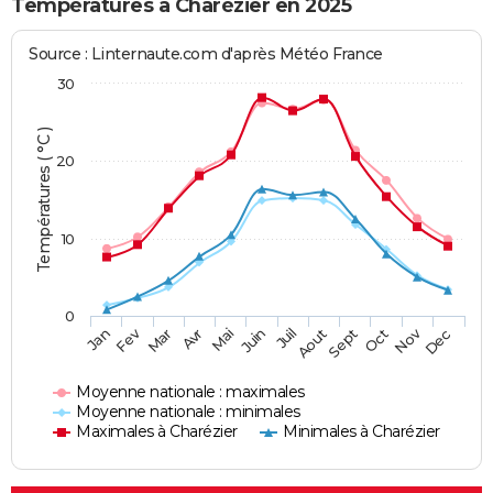
Températures à Charézier en 2025
Source : Linternaute.com d'après Météo France
30
Températures ( °C )
20
10
0
Fev
Nov
Jan
Mar
Avr
Mai
Juin
Juil
Aout
Sept
Oct
Dec
Moyenne nationale : maximales
Moyenne nationale : minimales
Maximales à Charézier
Minimales à Charézier