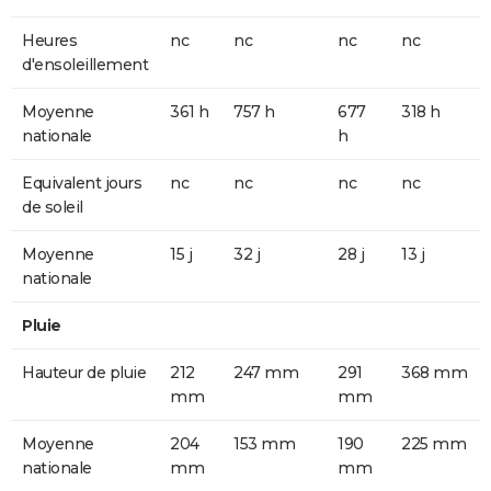
Heures
nc
nc
nc
nc
d'ensoleillement
Moyenne
361 h
757 h
677
318 h
nationale
h
Equivalent jours
nc
nc
nc
nc
de soleil
Moyenne
15 j
32 j
28 j
13 j
nationale
Pluie
Hauteur de pluie
212
247 mm
291
368 mm
mm
mm
Moyenne
204
153 mm
190
225 mm
nationale
mm
mm