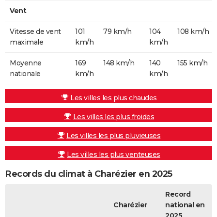
Vent
Vitesse de vent
101
79 km/h
104
108 km/h
maximale
km/h
km/h
Moyenne
169
148 km/h
140
155 km/h
nationale
km/h
km/h
Les villes les plus chaudes
Les villes les plus froides
Les villes les plus pluvieuses
Les villes les plus venteuses
Records du climat à Charézier en 2025
Record
Charézier
national en
2025