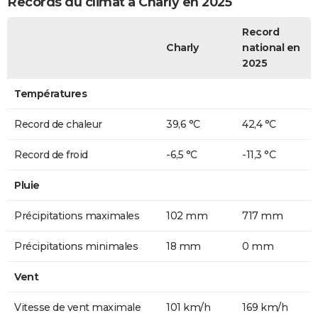
Records du climat à Charly en 2025
Record
Charly
national en
2025
Températures
Record de chaleur
39,6 °C
42,4 °C
Record de froid
-6,5 °C
-11,3 °C
Pluie
Précipitations maximales
102 mm
717 mm
Précipitations minimales
18 mm
0 mm
Vent
Vitesse de vent maximale
101 km/h
169 km/h