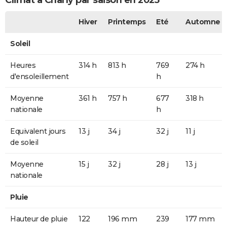
Climat à Charly par saison en 2025
Hiver
Printemps
Eté
Automne
Soleil
Heures
314 h
813 h
769
274 h
d'ensoleillement
h
Moyenne
361 h
757 h
677
318 h
nationale
h
Equivalent jours
13 j
34 j
32 j
11 j
de soleil
Moyenne
15 j
32 j
28 j
13 j
nationale
Pluie
Hauteur de pluie
122
196 mm
239
177 mm