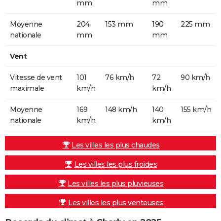
mm
mm
Moyenne
204
153 mm
190
225 mm
nationale
mm
mm
Vent
Vitesse de vent
101
76 km/h
72
90 km/h
maximale
km/h
km/h
Moyenne
169
148 km/h
140
155 km/h
nationale
km/h
km/h
Les villes les plus chaudes
Les villes les plus froides
Les villes les plus pluvieuses
Les villes les plus venteuses