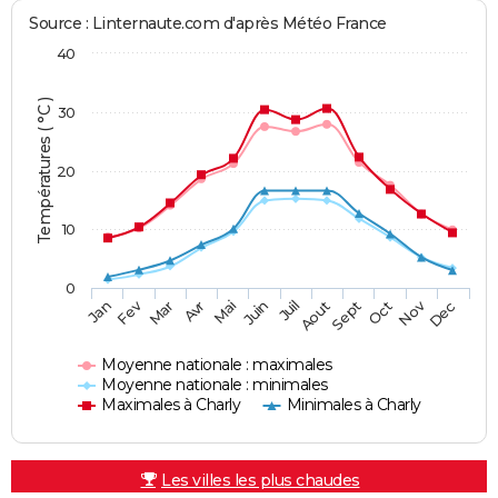
Source : Linternaute.com d'après Météo France
40
Températures ( °C )
30
20
10
0
Fev
Nov
Jan
Mar
Avr
Mai
Juin
Juil
Aout
Sept
Oct
Dec
Moyenne nationale : maximales
Moyenne nationale : minimales
Maximales à Charly
Minimales à Charly
Les villes les plus chaudes