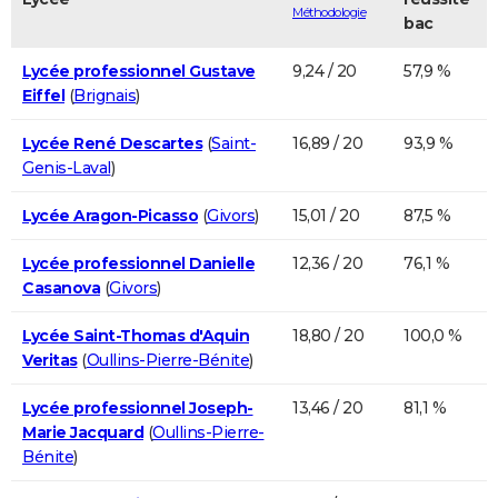
Méthodologie
bac
Lycée professionnel Gustave
9,24 / 20
57,9 %
Eiffel
(
Brignais
)
Lycée René Descartes
(
Saint-
16,89 / 20
93,9 %
Genis-Laval
)
Lycée Aragon-Picasso
(
Givors
)
15,01 / 20
87,5 %
Lycée professionnel Danielle
12,36 / 20
76,1 %
Casanova
(
Givors
)
Lycée Saint-Thomas d'Aquin
18,80 / 20
100,0 %
Veritas
(
Oullins-Pierre-Bénite
)
Lycée professionnel Joseph-
13,46 / 20
81,1 %
Marie Jacquard
(
Oullins-Pierre-
Bénite
)