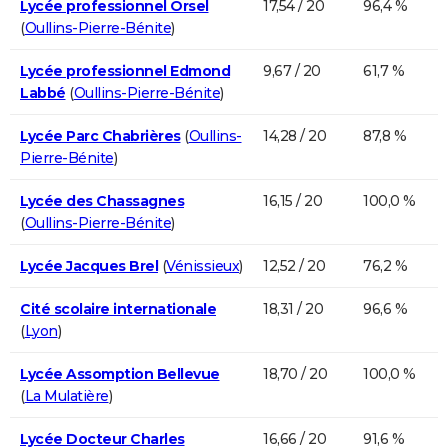
Lycée professionnel Orsel
17,54 / 20
96,4 %
(
Oullins-Pierre-Bénite
)
Lycée professionnel Edmond
9,67 / 20
61,7 %
Labbé
(
Oullins-Pierre-Bénite
)
Lycée Parc Chabrières
(
Oullins-
14,28 / 20
87,8 %
Pierre-Bénite
)
Lycée des Chassagnes
16,15 / 20
100,0 %
(
Oullins-Pierre-Bénite
)
Lycée Jacques Brel
(
Vénissieux
)
12,52 / 20
76,2 %
Cité scolaire internationale
18,31 / 20
96,6 %
(
Lyon
)
Lycée Assomption Bellevue
18,70 / 20
100,0 %
(
La Mulatière
)
Lycée Docteur Charles
16,66 / 20
91,6 %