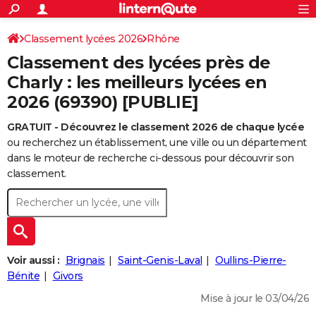
ACTUALITÉS
Connexion
S'inscrire
Classement lycées 2026
Rhône
Rechercher
Société
Education
Villes
Politique
Faits Divers
Monde
+
SPORT
Classement des lycées près de
Football
Cyclisme
Forum
Coupe du monde 2026
Tennis
Rugby
CULTURE
Charly : les meilleurs lycées en
2026 (69390) [PUBLIE]
TNT
Cinéma
Musique
Programme TV
Streaming
Sorties cinéma
+
FINANCE
GRATUIT - Découvrez le classement 2026 de chaque lycée
Impôts
Immobilier
Banque
Crédit
Retraite
Epargne
Risques naturels par ville
Assurance
AUTO
ou recherchez un établissement, une ville ou un département
Réserver un essai
Berlines
Forum auto
Essais
Citadines
SUV
+
dans le moteur de recherche ci-dessous pour découvrir son
HIGH-TECH
classement.
Meilleur smartphone
Ordinateurs
Guide high-tech
Mobiles
Internet
Jeux vidéo
+
BRICOLAGE
Aménagement intérieur
Cuisine
Jardinage
+
Forum
Extérieur
Salle de bains
Rangement
WEEK-END
Escapades
Expositions
Week-end nature
Guides de France
Patrimoine
Musées
+
LIFESTYLE
Voir aussi :
Brignais
Saint-Genis-Laval
Oullins-Pierre-
Bien-être
Mode
+
Art de vivre
Loisirs
Modes de vie
Bénite
Givors
SANTE
Mise à jour le 03/04/26
Guide de la santé
Médicaments
+
Alimentation
Maladies
Sommeil
VOYAGE