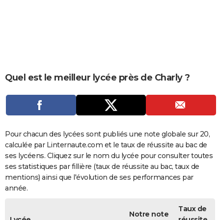
City break
Voyage de noces
Climat
Destinations
Voyage nature
Forum
+
PHOTO
GUIDES D'ACHAT
BONS PLANS
CARTE DE VOEUX
Quel est le meilleur lycée près de Charly ?
Carte Bonne année
Carte Pâques
Carte de Noël
Carte Saint-Valentin
Carte d'anniversaire
DICTIONNAIRE
Biographies
Expressions
Dictionnaire
Citations
Proverbes
PROGRAMME TV
COPAINS D'AVANT
Pour chacun des lycées sont publiés une note globale sur 20,
calculée par Linternaute.com et le taux de réussite au bac de
Se connecter
Collèges
Universités
Service militaire
S'inscrire
Lycées
Primaires
Entreprises
Avis de recherche
AVIS DE DÉCÈS
ses lycéens. Cliquez sur le nom du lycée pour consulter toutes
ses statistiques par fillière (taux de réussite au bac, taux de
FORUM
mentions) ainsi que l'évolution de ses performances par
année.
Lifestyle
Sport
Television
Cinema
Bricolage
Culture
Auto
Voyage
Taux de
Notre note
Lycée
réussite