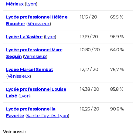
Mérieux
(
Lyon
)
Lycée professionnel Hélène
11,15 / 20
69,5 %
Boucher
(
Vénissieux
)
Lycée La Xavière
(
Lyon
)
17,19 / 20
96,9 %
Lycée professionnel Marc
10,80 / 20
64,0 %
Seguin
(
Vénissieux
)
Lycée Marcel Sembat
12,17 / 20
76,7 %
(
Vénissieux
)
Lycée professionnel Louise
14,38 / 20
85,8 %
Labé
(
Lyon
)
Lycée professionnel la
16,26 / 20
90,6 %
Favorite
(
Sainte-Foy-lès-Lyon
)
Voir aussi :