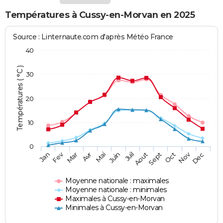
Températures à Cussy-en-Morvan en 2025
Source : Linternaute.com d'après Météo France
40
Températures ( °C )
30
20
10
0
Fev
Nov
Jan
Mar
Avr
Mai
Juin
Juil
Aout
Sept
Oct
Dec
Moyenne nationale : maximales
Moyenne nationale : minimales
Maximales à Cussy-en-Morvan
Minimales à Cussy-en-Morvan