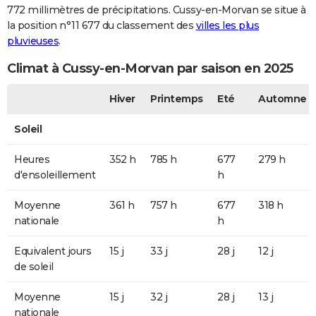
772 millimètres de précipitations. Cussy-en-Morvan se situe à
la position n°11 677 du classement des
villes les plus
pluvieuses
.
Climat à Cussy-en-Morvan par saison en 2025
Hiver
Printemps
Eté
Automne
Soleil
Heures
352 h
785 h
677
279 h
d'ensoleillement
h
Moyenne
361 h
757 h
677
318 h
nationale
h
Equivalent jours
15 j
33 j
28 j
12 j
de soleil
Moyenne
15 j
32 j
28 j
13 j
nationale