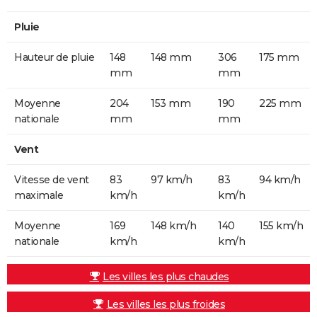
Pluie
Hauteur de pluie
148
148 mm
306
175 mm
mm
mm
Moyenne
204
153 mm
190
225 mm
nationale
mm
mm
Vent
Vitesse de vent
83
97 km/h
83
94 km/h
maximale
km/h
km/h
Moyenne
169
148 km/h
140
155 km/h
nationale
km/h
km/h
Les villes les plus chaudes
Les villes les plus froides