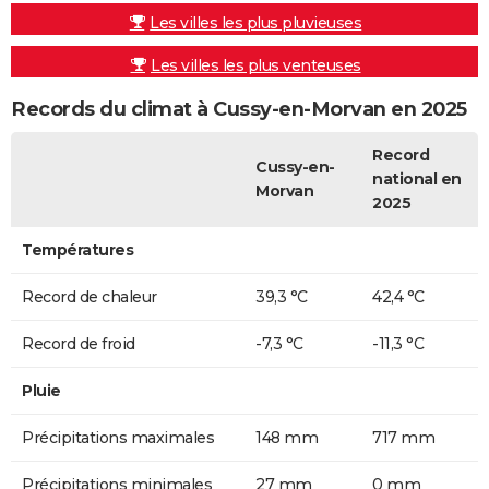
Les villes les plus pluvieuses
Les villes les plus venteuses
Records du climat à Cussy-en-Morvan en 2025
Record
Cussy-en-
national en
Morvan
2025
Températures
Record de chaleur
39,3 °C
42,4 °C
Record de froid
-7,3 °C
-11,3 °C
Pluie
Précipitations maximales
148 mm
717 mm
Précipitations minimales
27 mm
0 mm