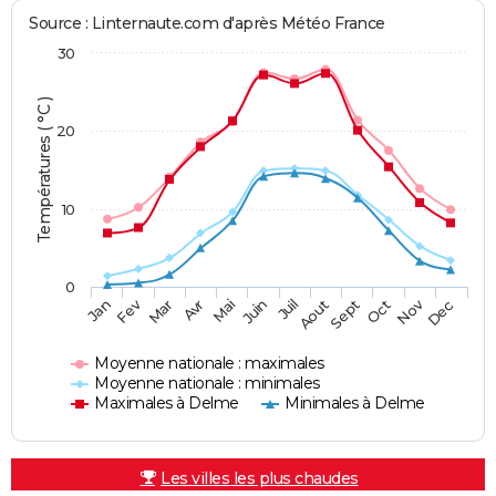
Source : Linternaute.com d'après Météo France
30
Températures ( °C )
20
10
0
Fev
Nov
Jan
Mar
Avr
Mai
Juin
Juil
Aout
Sept
Oct
Dec
Moyenne nationale : maximales
Moyenne nationale : minimales
Maximales à Delme
Minimales à Delme
Les villes les plus chaudes