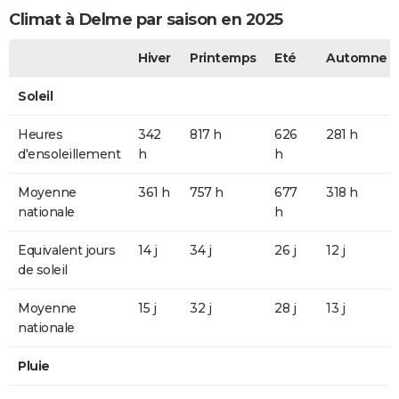
Climat à Delme par saison en 2025
Hiver
Printemps
Eté
Automne
Soleil
Heures
342
817 h
626
281 h
d'ensoleillement
h
h
Moyenne
361 h
757 h
677
318 h
nationale
h
Equivalent jours
14 j
34 j
26 j
12 j
de soleil
Moyenne
15 j
32 j
28 j
13 j
nationale
Pluie