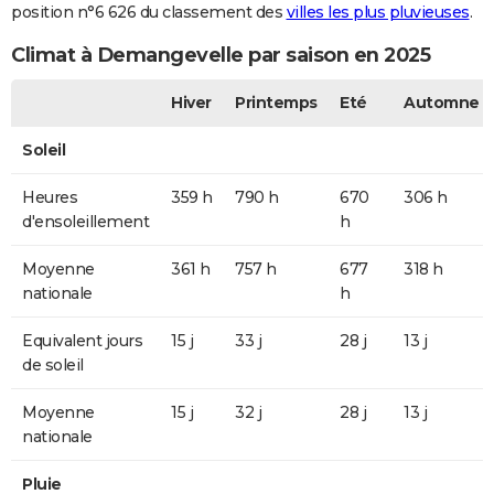
position n°6 626 du classement des
villes les plus pluvieuses
.
Climat à Demangevelle par saison en 2025
Hiver
Printemps
Eté
Automne
Soleil
Heures
359 h
790 h
670
306 h
d'ensoleillement
h
Moyenne
361 h
757 h
677
318 h
nationale
h
Equivalent jours
15 j
33 j
28 j
13 j
de soleil
Moyenne
15 j
32 j
28 j
13 j
nationale
Pluie