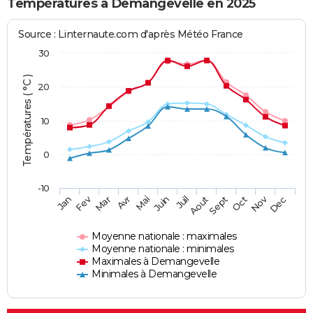
Températures à Demangevelle en 2025
Source : Linternaute.com d'après Météo France
30
Températures ( °C )
20
10
0
-10
Fev
Nov
Jan
Mar
Avr
Mai
Juin
Juil
Aout
Sept
Oct
Dec
Moyenne nationale : maximales
Moyenne nationale : minimales
Maximales à Demangevelle
Minimales à Demangevelle