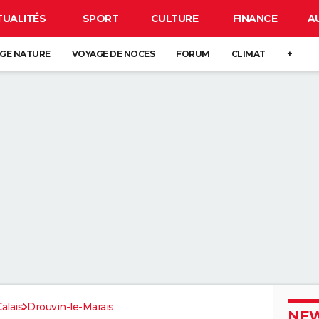
TUALITÉS
SPORT
CULTURE
FINANCE
A
GE NATURE
VOYAGE DE NOCES
FORUM
CLIMAT
+
alais
Drouvin-le-Marais
NEW