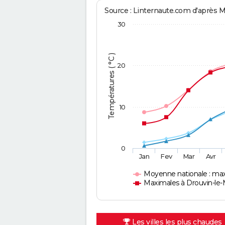
Source : Linternaute.com d'après 
30
Températures ( °C )
20
10
0
Jan
Fev
Mar
Avr
Moyenne nationale : ma
Maximales à Drouvin-le-
Les villes les plus chaudes