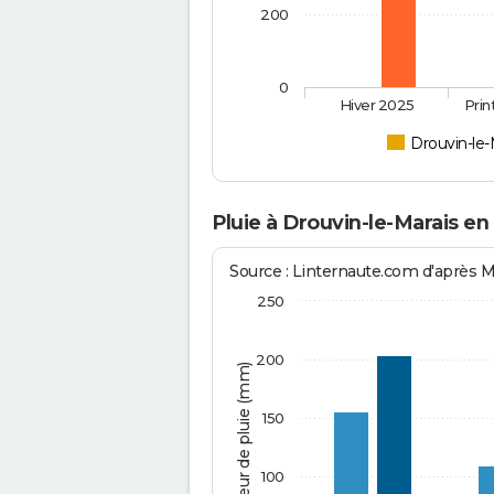
200
0
Hiver 2025
Pri
Drouvin-le-
Pluie à Drouvin-le-Marais en
Source : Linternaute.com d'après 
250
200
Hauteur de pluie (mm)
150
100