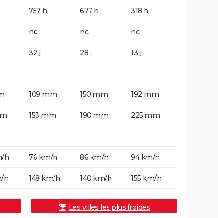
757 h
677 h
318 h
nc
nc
nc
32 j
28 j
13 j
m
109 mm
150 mm
192 mm
mm
153 mm
190 mm
225 mm
m/h
76 km/h
86 km/h
94 km/h
m/h
148 km/h
140 km/h
155 km/h
Les villes les plus froides