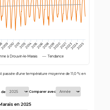
2010
2019
2011
2020
2013
2021
2014
2023
2015
2024
08
2016
2025
2009
2018
ne à Drouvin-le-Marais
Tendance
t passée d'une température moyenne de 11,0 °c en
Comparer avec
 de
Marais en 2025