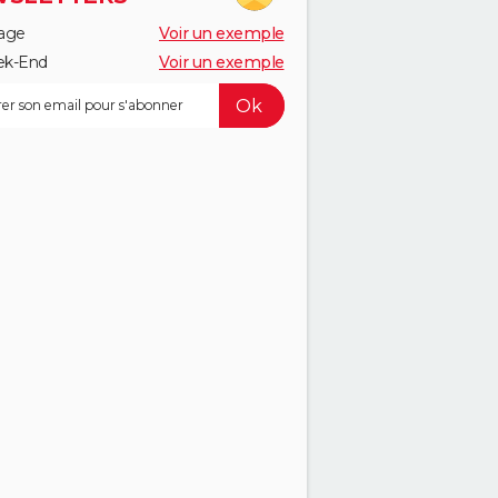
age
Voir un exemple
k-End
Voir un exemple