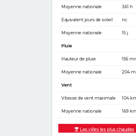
Moyenne nationale
361 h
Equivalent jours de soleil
nc
Moyenne nationale
15 j
Pluie
Hauteur de pluie
156 m
Moyenne nationale
204 
Vent
Vitesse de vent maximale
104 k
Moyenne nationale
169 k
Les villes les plus chaudes