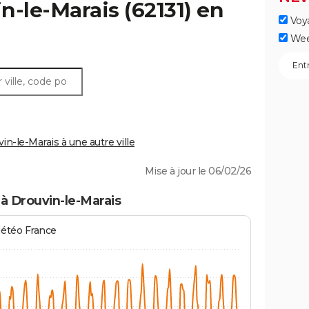
n-le-Marais
(62131) en
Voy
Wee
-le-Marais à une autre ville
Mise à jour le 06/02/26
à Drouvin-le-Marais
Météo France