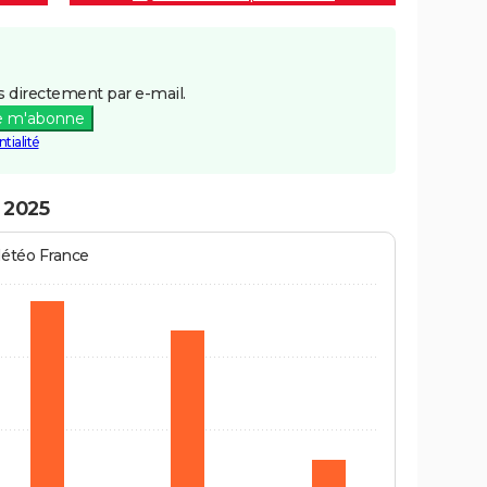
 directement par e-mail.
e m'abonne
tialité
n 2025
Météo France