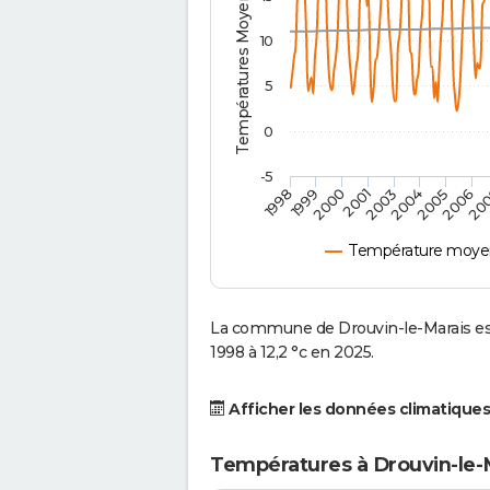
Températures Moyennes ( °C )
10
5
0
-5
2001
2003
2004
2005
1998
2006
1999
20
2000
Température moyen
La commune de Drouvin-le-Marais es
1998 à 12,2 °c en 2025.
Afficher les données climatiques
Températures à Drouvin-le-