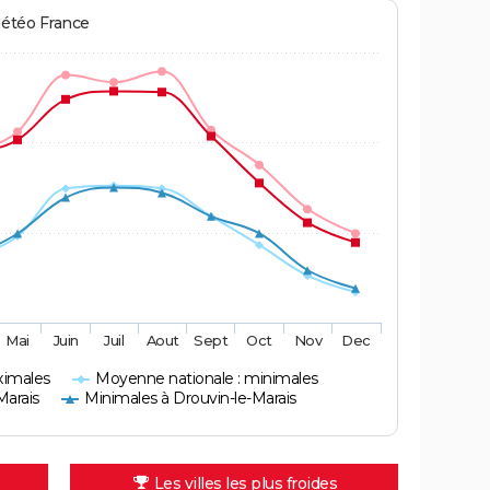
Météo France
Mai
Juin
Juil
Aout
Sept
Oct
Nov
Dec
ximales
Moyenne nationale : minimales
Marais
Minimales à Drouvin-le-Marais
Les villes les plus froides