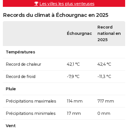
Les villes les plus venteuses
Records du climat à Échourgnac en 2025
Record
Échourgnac
national en
2025
Températures
Record de chaleur
42,1 °C
42,4 °C
Record de froid
-7,9 °C
-11,3 °C
Pluie
Précipitations maximales
114 mm
717 mm
Précipitations minimales
17 mm
0 mm
Vent