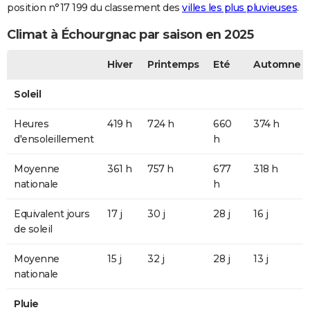
position n°17 199 du classement des
villes les plus pluvieuses
.
Climat à Échourgnac par saison en 2025
Hiver
Printemps
Eté
Automne
Soleil
Heures
419 h
724 h
660
374 h
d'ensoleillement
h
Moyenne
361 h
757 h
677
318 h
nationale
h
Equivalent jours
17 j
30 j
28 j
16 j
de soleil
Moyenne
15 j
32 j
28 j
13 j
nationale
Pluie