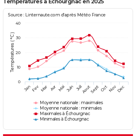
Températures à Échourgnac en 2025
Source : Linternaute.com d'après Météo France
40
Températures ( °C )
30
20
10
0
Fev
Nov
Jan
Mar
Avr
Mai
Juin
Juil
Aout
Sept
Oct
Dec
Moyenne nationale : maximales
Moyenne nationale : minimales
Maximales à Échourgnac
Minimales à Échourgnac