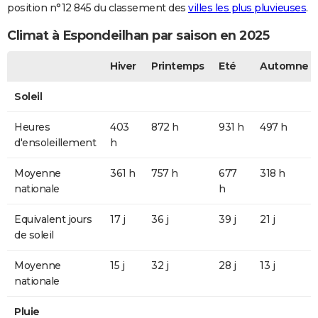
position n°12 845 du classement des
villes les plus pluvieuses
.
Climat à Espondeilhan par saison en 2025
Hiver
Printemps
Eté
Automne
Soleil
Heures
403
872 h
931 h
497 h
d'ensoleillement
h
Moyenne
361 h
757 h
677
318 h
nationale
h
Equivalent jours
17 j
36 j
39 j
21 j
de soleil
Moyenne
15 j
32 j
28 j
13 j
nationale
Pluie