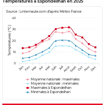
Températures à Espondeilhan en 2025
Source : Linternaute.com d'après Météo France
40
Températures ( °C )
30
20
10
0
Fev
Nov
Jan
Mar
Avr
Mai
Juin
Juil
Aout
Sept
Oct
Dec
Moyenne nationale : maximales
Moyenne nationale : minimales
Maximales à Espondeilhan
Minimales à Espondeilhan