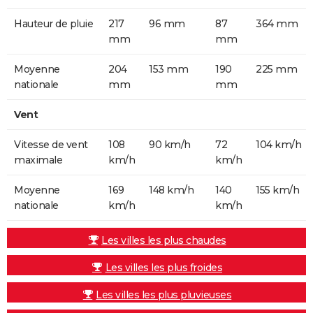
Hauteur de pluie
217
96 mm
87
364 mm
mm
mm
Moyenne
204
153 mm
190
225 mm
nationale
mm
mm
Vent
Vitesse de vent
108
90 km/h
72
104 km/h
maximale
km/h
km/h
Moyenne
169
148 km/h
140
155 km/h
nationale
km/h
km/h
Les villes les plus chaudes
Les villes les plus froides
Les villes les plus pluvieuses