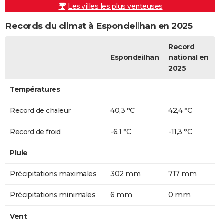
Les villes les plus venteuses
Records du climat à Espondeilhan en 2025
Record
Espondeilhan
national en
2025
Températures
Record de chaleur
40,3 °C
42,4 °C
Record de froid
-6,1 °C
-11,3 °C
Pluie
Précipitations maximales
302 mm
717 mm
Précipitations minimales
6 mm
0 mm
Vent