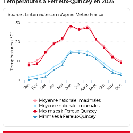
Températures à Ferreux-Quincey en 2025
Source : Linternaute.com d'après Météo France
30
Températures ( °C )
20
10
0
Fev
Nov
Jan
Mar
Avr
Mai
Juin
Juil
Aout
Sept
Oct
Dec
Moyenne nationale : maximales
Moyenne nationale : minimales
Maximales à Ferreux-Quincey
Minimales à Ferreux-Quincey