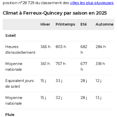
position n°28 729 du classement des
villes les plus pluvieuses
.
Climat à Ferreux-Quincey par saison en 2025
Hiver
Printemps
Eté
Automne
Soleil
Heures
365 h
803 h
682
284 h
d'ensoleillement
h
Moyenne
361 h
757 h
677
318 h
nationale
h
Equivalent jours
15 j
33 j
28 j
12 j
de soleil
Moyenne
15 j
32 j
28 j
13 j
nationale
Pluie