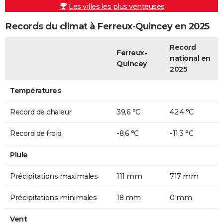
Les villes les plus venteuses
Records du climat à Ferreux-Quincey en 2025
Record
Ferreux-
national en
Quincey
2025
Températures
Record de chaleur
39,6 °C
42,4 °C
Record de froid
-8,6 °C
-11,3 °C
Pluie
Précipitations maximales
111 mm
717 mm
Précipitations minimales
18 mm
0 mm
Vent