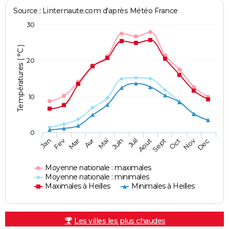
Source : Linternaute.com d'après Météo France
30
Températures ( °C )
20
10
0
Fev
Nov
Jan
Mar
Avr
Mai
Juin
Juil
Aout
Sept
Oct
Dec
Moyenne nationale : maximales
Moyenne nationale : minimales
Maximales à Heilles
Minimales à Heilles
Les villes les plus chaudes