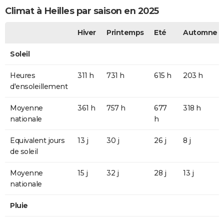
Climat à Heilles par saison en 2025
Hiver
Printemps
Eté
Automne
Soleil
Heures
311 h
731 h
615 h
203 h
d'ensoleillement
Moyenne
361 h
757 h
677
318 h
nationale
h
Equivalent jours
13 j
30 j
26 j
8 j
de soleil
Moyenne
15 j
32 j
28 j
13 j
nationale
Pluie