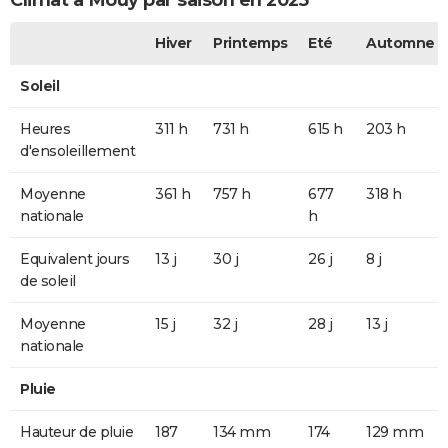
Climat à Mouy par saison en 2025
Hiver
Printemps
Eté
Automne
Soleil
Heures
311 h
731 h
615 h
203 h
d'ensoleillement
Moyenne
361 h
757 h
677
318 h
nationale
h
Equivalent jours
13 j
30 j
26 j
8 j
de soleil
Moyenne
15 j
32 j
28 j
13 j
nationale
Pluie
Hauteur de pluie
187
134 mm
174
129 mm