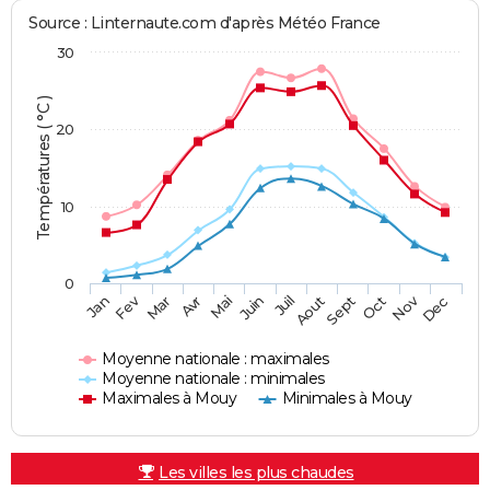
Source : Linternaute.com d'après Météo France
30
Températures ( °C )
20
10
0
Fev
Nov
Jan
Mar
Avr
Mai
Juin
Juil
Aout
Sept
Oct
Dec
Moyenne nationale : maximales
Moyenne nationale : minimales
Maximales à Mouy
Minimales à Mouy
Les villes les plus chaudes