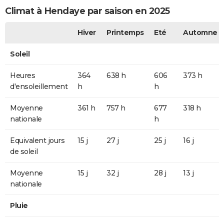
Climat à Hendaye par saison en 2025
Hiver
Printemps
Eté
Automne
Soleil
Heures
364
638 h
606
373 h
d'ensoleillement
h
h
Moyenne
361 h
757 h
677
318 h
nationale
h
Equivalent jours
15 j
27 j
25 j
16 j
de soleil
Moyenne
15 j
32 j
28 j
13 j
nationale
Pluie