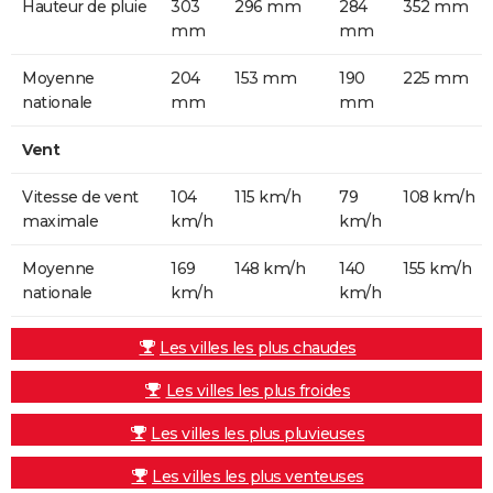
Hauteur de pluie
303
296 mm
284
352 mm
mm
mm
Moyenne
204
153 mm
190
225 mm
nationale
mm
mm
Vent
Vitesse de vent
104
115 km/h
79
108 km/h
maximale
km/h
km/h
Moyenne
169
148 km/h
140
155 km/h
nationale
km/h
km/h
Les villes les plus chaudes
Les villes les plus froides
Les villes les plus pluvieuses
Les villes les plus venteuses