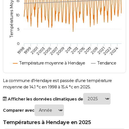
Températures Moyennes ( °C )
15
City break
Voyage de noces
Climat
Destinations
Voyage nature
Forum
+
PHOTO
10
GUIDES D'ACHAT
5
BONS PLANS
CARTE DE VOEUX
0
2007
2021
2009
2022
1998
2011
2024
1999
2013
2001
2015
2003
2017
2005
2019
Carte Bonne année
Carte Pâques
Carte de Noël
Carte Saint-Valentin
Carte d'anniversaire
DICTIONNAIRE
Température moyenne à Hendaye
Tendance
Biographies
Expressions
Dictionnaire
Citations
Proverbes
PROGRAMME TV
COPAINS D'AVANT
La commune d'Hendaye est passée d'une température
moyenne de 14,1 °c en 1998 à 15,4 °c en 2025.
Se connecter
Collèges
Universités
Service militaire
S'inscrire
Lycées
Primaires
Entreprises
Avis de recherche
AVIS DE DÉCÈS
Afficher les données climatiques de
FORUM
Comparer avec
Lifestyle
Sport
Television
Cinema
Bricolage
Culture
Auto
Voyage
Températures à Hendaye en 2025