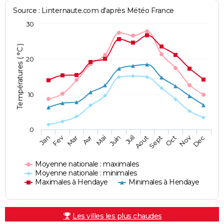
Source : Linternaute.com d'après Météo France
30
Températures ( °C )
20
10
0
Fev
Nov
Jan
Mar
Avr
Mai
Juin
Juil
Aout
Sept
Oct
Dec
Moyenne nationale : maximales
Moyenne nationale : minimales
Maximales à Hendaye
Minimales à Hendaye
Les villes les plus chaudes