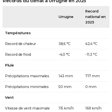
Records du climat à Urrugne en 2025
Record
Urrugne
national en
2025
Températures
Record de chaleur
38,6 °C
42,4 °C
Record de froid
-4,0 °C
-11,3 °C
Pluie
Précipitations maximales
143 mm
717 mm
Précipitations minimales
50 mm
0 mm
Vent
Vitesse de vent maximale
115 km/h
169 km/h