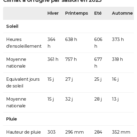
Climat à Urrugne par saison en 2025
Hiver
Printemps
Eté
Automne
Soleil
Heures
364
638 h
606
373 h
d'ensoleillement
h
h
Moyenne
361 h
757 h
677
318 h
nationale
h
Equivalent jours
15 j
27 j
25 j
16 j
de soleil
Moyenne
15 j
32 j
28 j
13 j
nationale
Pluie
Hauteur de pluie
303
296 mm
284
352 mm