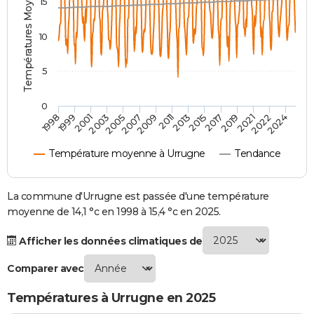
Températures Moyennes ( °C )
15
City break
Voyage de noces
Climat
Destinations
Voyage nature
Forum
+
PHOTO
10
GUIDES D'ACHAT
5
BONS PLANS
CARTE DE VOEUX
0
2007
2021
2009
2022
1998
2011
2024
1999
2013
2001
2015
2003
2017
2005
2019
Carte Bonne année
Carte Pâques
Carte de Noël
Carte Saint-Valentin
Carte d'anniversaire
DICTIONNAIRE
Température moyenne à Urrugne
Tendance
Biographies
Expressions
Dictionnaire
Citations
Proverbes
PROGRAMME TV
COPAINS D'AVANT
La commune d'Urrugne est passée d'une température
moyenne de 14,1 °c en 1998 à 15,4 °c en 2025.
Se connecter
Collèges
Universités
Service militaire
S'inscrire
Lycées
Primaires
Entreprises
Avis de recherche
AVIS DE DÉCÈS
Afficher les données climatiques de
FORUM
Comparer avec
Lifestyle
Sport
Television
Cinema
Bricolage
Culture
Auto
Voyage
Températures à Urrugne en 2025