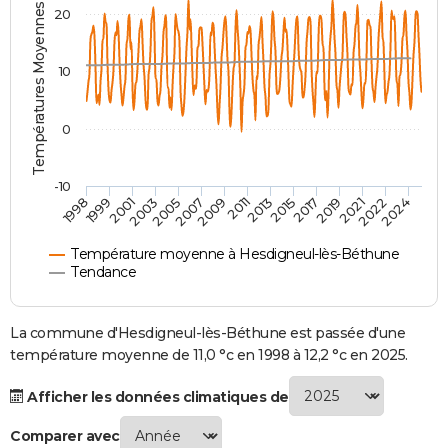
Températures Moyennes ( °C )
20
City break
Voyage de noces
Climat
Destinations
Voyage nature
Forum
+
PHOTO
GUIDES D'ACHAT
10
BONS PLANS
0
CARTE DE VOEUX
Carte Bonne année
Carte Pâques
Carte de Noël
Carte Saint-Valentin
Carte d'anniversaire
DICTIONNAIRE
-10
1998
1999
2001
2003
2005
2007
2009
2011
2013
2015
2017
2019
2021
2022
2024
Biographies
Expressions
Dictionnaire
Citations
Proverbes
PROGRAMME TV
Température moyenne à Hesdigneul-lès-Béthune
COPAINS D'AVANT
Tendance
Se connecter
Collèges
Universités
Service militaire
S'inscrire
Lycées
Primaires
Entreprises
Avis de recherche
AVIS DE DÉCÈS
La commune d'Hesdigneul-lès-Béthune est passée d'une
FORUM
température moyenne de 11,0 °c en 1998 à 12,2 °c en 2025.
Lifestyle
Sport
Television
Cinema
Bricolage
Culture
Auto
Voyage
Afficher les données climatiques de
Comparer avec