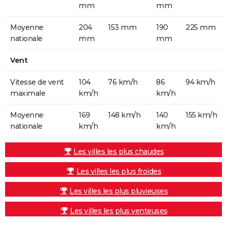
mm
mm
Moyenne
204
153 mm
190
225 mm
nationale
mm
mm
Vent
Vitesse de vent
104
76 km/h
86
94 km/h
maximale
km/h
km/h
Moyenne
169
148 km/h
140
155 km/h
nationale
km/h
km/h
Les villes les plus chaudes
Les villes les plus froides
Les villes les plus pluvieuses
Les villes les plus venteuses