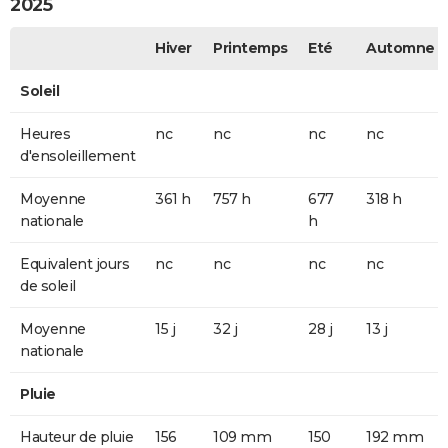
2025
Hiver
Printemps
Eté
Automne
Soleil
Heures
nc
nc
nc
nc
d'ensoleillement
Moyenne
361 h
757 h
677
318 h
nationale
h
Equivalent jours
nc
nc
nc
nc
de soleil
Moyenne
15 j
32 j
28 j
13 j
nationale
Pluie
Hauteur de pluie
156
109 mm
150
192 mm