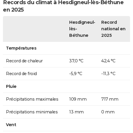
Records du climat à Hesdigneul-lès-Béthune
en 2025
Hesdigneul-
Record
lès-
national en
Béthune
2025
Températures
Record de chaleur
37,0 °C
42,4 °C
Record de froid
-5,9 °C
-11,3 °C
Pluie
Précipitations maximales
109 mm
717 mm
Précipitations minimales
13 mm
0 mm
Vent