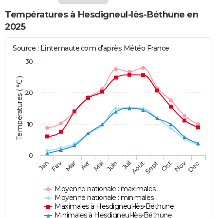
Températures à Hesdigneul-lès-Béthune en
2025
Source : Linternaute.com d'après Météo France
30
Températures ( °C )
20
10
0
Fev
Nov
Jan
Mar
Avr
Mai
Juin
Juil
Aout
Sept
Oct
Dec
Moyenne nationale : maximales
Moyenne nationale : minimales
Maximales à Hesdigneul-lès-Béthune
Minimales à Hesdigneul-lès-Béthune