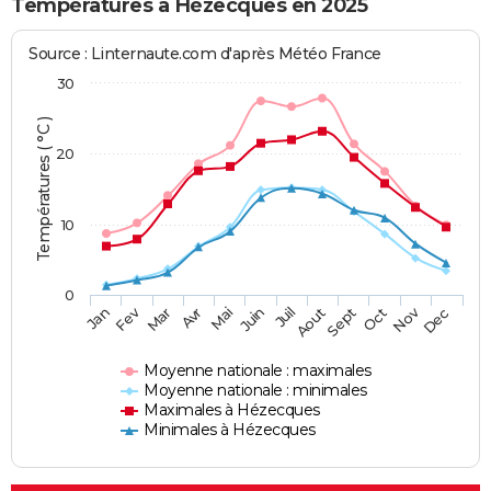
Températures à Hézecques en 2025
Source : Linternaute.com d'après Météo France
30
Températures ( °C )
20
10
0
Fev
Nov
Jan
Mar
Avr
Mai
Juin
Juil
Aout
Sept
Oct
Dec
Moyenne nationale : maximales
Moyenne nationale : minimales
Maximales à Hézecques
Minimales à Hézecques