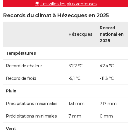
Les villes les plus venteuses
Records du climat à Hézecques en 2025
Record
Hézecques
national en
2025
Températures
Record de chaleur
32,2 °C
42,4 °C
Record de froid
-5,1 °C
-11,3 °C
Pluie
Précipitations maximales
131 mm
717 mm
Précipitations minimales
7 mm
0 mm
Vent