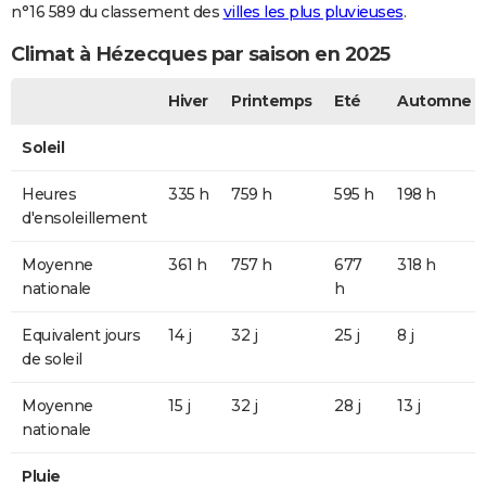
n°16 589 du classement des
villes les plus pluvieuses
.
Climat à Hézecques par saison en 2025
Hiver
Printemps
Eté
Automne
Soleil
Heures
335 h
759 h
595 h
198 h
d'ensoleillement
Moyenne
361 h
757 h
677
318 h
nationale
h
Equivalent jours
14 j
32 j
25 j
8 j
de soleil
Moyenne
15 j
32 j
28 j
13 j
nationale
Pluie