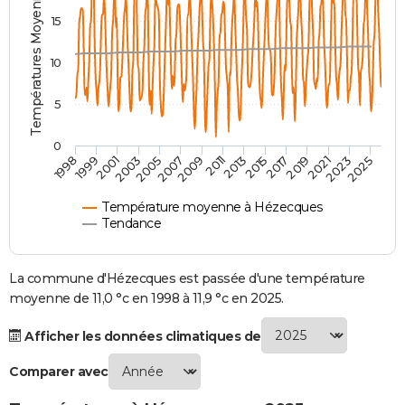
Températures Moyennes ( °C )
City break
Voyage de noces
Climat
Destinations
Voyage nature
Forum
+
15
PHOTO
GUIDES D'ACHAT
10
BONS PLANS
5
CARTE DE VOEUX
0
2021
2023
2025
1998
1999
2001
2003
2005
2007
2009
2011
2013
2015
2017
2019
Carte Bonne année
Carte Pâques
Carte de Noël
Carte Saint-Valentin
Carte d'anniversaire
DICTIONNAIRE
Biographies
Expressions
Dictionnaire
Citations
Proverbes
PROGRAMME TV
Température moyenne à Hézecques
Tendance
COPAINS D'AVANT
Se connecter
Collèges
Universités
Service militaire
S'inscrire
Lycées
Primaires
Entreprises
Avis de recherche
La commune d'Hézecques est passée d'une température
AVIS DE DÉCÈS
moyenne de 11,0 °c en 1998 à 11,9 °c en 2025.
FORUM
Afficher les données climatiques de
Lifestyle
Sport
Television
Cinema
Bricolage
Culture
Auto
Voyage
Comparer avec