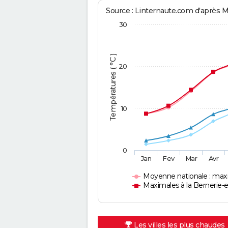
Source : Linternaute.com d'après 
30
Températures ( °C )
20
10
0
Jan
Fev
Mar
Avr
Moyenne nationale : max
Maximales à la Bernerie-
Les villes les plus chaudes