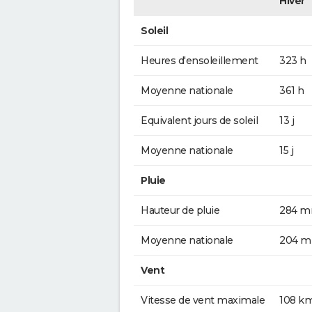
Hiver
Soleil
Heures d'ensoleillement
323 h
Moyenne nationale
361 h
Equivalent jours de soleil
13 j
Moyenne nationale
15 j
Pluie
Hauteur de pluie
284 
Moyenne nationale
204 
Vent
Vitesse de vent maximale
108 k