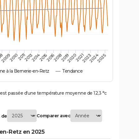
2010
2019
2011
2020
2013
2021
2014
2023
2015
2024
08
2016
2025
2009
2018
 à la Bernerie-en-Retz
Tendance
est passée d'une température moyenne de 12,3 °c
Comparer avec
 de
-en-Retz en 2025