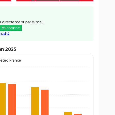
 directement par e-mail.
e m'abonne
tialité
 en 2025
Météo France