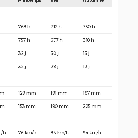
Printemps
Eté
Automne
768 h
712 h
350 h
757 h
677 h
318 h
32 j
30 j
15 j
32 j
28 j
13 j
mm
129 mm
191 mm
187 mm
mm
153 mm
190 mm
225 mm
m/h
76 km/h
83 km/h
94 km/h