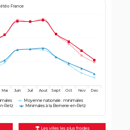
Météo France
Mai
Juin
Juil
Aout
Sept
Oct
Nov
Dec
imales
Moyenne nationale : minimales
en-Retz
Minimales à la Bernerie-en-Retz
Les villes les plus froides