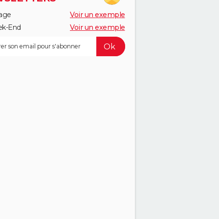
age
Voir un exemple
k-End
Voir un exemple