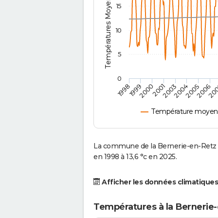
Températures Moyennes ( °C )
15
10
5
0
2001
2003
2004
2005
1998
2006
1999
20
2000
Température moyenne
La commune de la Bernerie-en-Retz 
en 1998 à 13,6 °c en 2025.
Afficher les données climatiques
Températures à la Bernerie