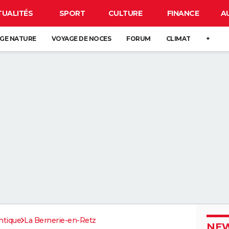
TUALITÉS
SPORT
CULTURE
FINANCE
A
GE NATURE
VOYAGE DE NOCES
FORUM
CLIMAT
+
ntique
La Bernerie-en-Retz
NEW