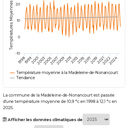
Températures Moyennes ( °C )
20
City break
Voyage de noces
Climat
Destinations
Voyage nature
Forum
+
PHOTO
GUIDES D'ACHAT
10
BONS PLANS
0
CARTE DE VOEUX
Carte Bonne année
Carte Pâques
Carte de Noël
Carte Saint-Valentin
Carte d'anniversaire
DICTIONNAIRE
-10
1998
1999
2001
2003
2005
2007
2009
2011
2013
2015
2017
2019
2021
2022
2024
Biographies
Expressions
Dictionnaire
Citations
Proverbes
PROGRAMME TV
Température moyenne à la Madeleine-de-Nonancourt
COPAINS D'AVANT
Tendance
Se connecter
Collèges
Universités
Service militaire
S'inscrire
Lycées
Primaires
Entreprises
Avis de recherche
AVIS DE DÉCÈS
La commune de la Madeleine-de-Nonancourt est passée
FORUM
d'une température moyenne de 10,9 °c en 1998 à 12,1 °c en
2025.
Lifestyle
Sport
Television
Cinema
Bricolage
Culture
Auto
Voyage
Afficher les données climatiques de