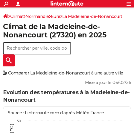
ACTUALITÉS
Connexion
S'inscrire
Climat
Normandie
Eure
La Madeleine-de-Nonancourt
Rechercher
Société
Education
Villes
Politique
Faits Divers
Monde
+
SPORT
Climat de la
Madeleine-de-
Football
Cyclisme
Forum
Coupe du monde 2026
Tennis
Rugby
CULTURE
Nonancourt
(27320) en 2025
TNT
Cinéma
Musique
Programme TV
Streaming
Sorties cinéma
+
FINANCE
Impôts
Immobilier
Banque
Crédit
Retraite
Epargne
Risques naturels par ville
Assurance
AUTO
Réserver un essai
Berlines
Forum auto
Essais
Citadines
SUV
+
HIGH-TECH
Comparer La Madeleine-de-Nonancourt à une autre ville
Meilleur smartphone
Ordinateurs
Guide high-tech
Mobiles
Internet
Jeux vidéo
+
BRICOLAGE
Mise à jour le 06/02/26
Aménagement intérieur
Cuisine
Jardinage
+
Forum
Extérieur
Salle de bains
Rangement
Evolution des températures à la Madeleine-de-
WEEK-END
Nonancourt
Escapades
Expositions
Week-end nature
Guides de France
Patrimoine
Musées
+
LIFESTYLE
Source : Linternaute.com d'après Météo France
Bien-être
Mode
+
Art de vivre
Loisirs
Modes de vie
SANTE
30
Guide de la santé
Médicaments
+
Alimentation
Maladies
Sommeil
VOYAGE