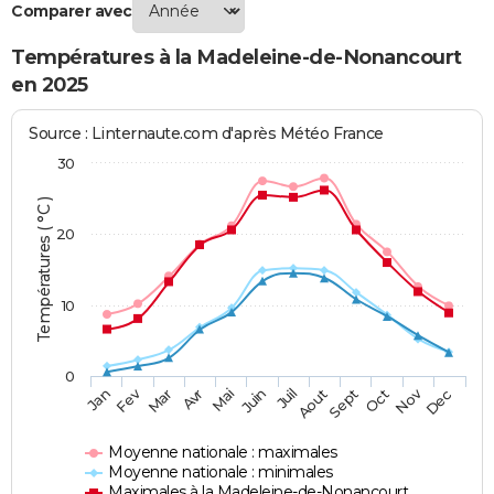
Comparer avec
Températures à la Madeleine-de-Nonancourt
en 2025
Source : Linternaute.com d'après Météo France
30
Températures ( °C )
20
10
0
Fev
Nov
Jan
Mar
Avr
Mai
Juin
Juil
Aout
Sept
Oct
Dec
Moyenne nationale : maximales
Moyenne nationale : minimales
Maximales à la Madeleine-de-Nonancourt