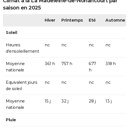
Climat à la La Madeleine-de-Nonancourt par
saison en 2025
Hiver
Printemps
Eté
Automne
Soleil
Heures
nc
nc
nc
nc
d'ensoleillement
Moyenne
361 h
757 h
677
318 h
nationale
h
Equivalent jours
nc
nc
nc
nc
de soleil
Moyenne
15 j
32 j
28 j
13 j
nationale
Pluie