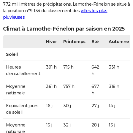
772 millimètres de précipitations. Lamothe-Fénelon se situe à
la position n°9 134 du classement des
villes les plus
pluvieuses
.
Climat à Lamothe-Fénelon par saison en 2025
Hiver
Printemps
Eté
Automne
Soleil
Heures
391 h
715 h
642
331 h
d'ensoleillement
h
Moyenne
361 h
757 h
677
318 h
nationale
h
Equivalent jours
16 j
30 j
27 j
14 j
de soleil
Moyenne
15 j
32 j
28 j
13 j
nationale