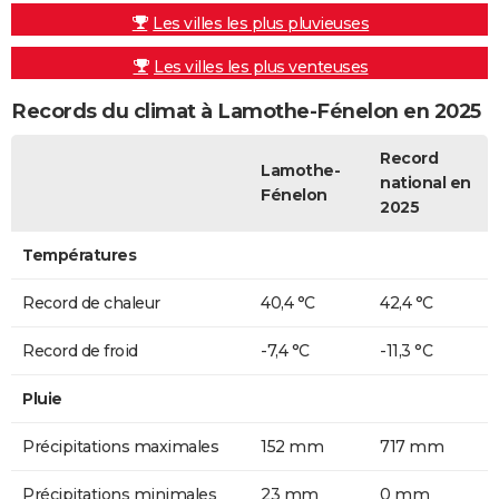
Les villes les plus pluvieuses
Les villes les plus venteuses
Records du climat à Lamothe-Fénelon en 2025
Record
Lamothe-
national en
Fénelon
2025
Températures
Record de chaleur
40,4 °C
42,4 °C
Record de froid
-7,4 °C
-11,3 °C
Pluie
Précipitations maximales
152 mm
717 mm
Précipitations minimales
23 mm
0 mm