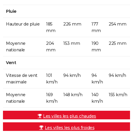
Pluie
Hauteur de pluie
185
226 mm
177
254 mm
mm
mm
Moyenne
204
153 mm
190
225 mm
nationale
mm
mm
Vent
Vitesse de vent
101
94 km/h
94
94 km/h
maximale
km/h
km/h
Moyenne
169
148 km/h
140
155 km/h
nationale
km/h
km/h
Les villes les plus chaudes
Les villes les plus froides