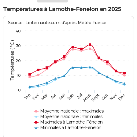
Températures à Lamothe-Fénelon en 2025
Source : Linternaute.com d'après Météo France
40
Températures ( °C )
30
20
10
0
Fev
Nov
Jan
Mar
Avr
Mai
Juin
Juil
Aout
Sept
Oct
Dec
Moyenne nationale : maximales
Moyenne nationale : minimales
Maximales à Lamothe-Fénelon
Minimales à Lamothe-Fénelon