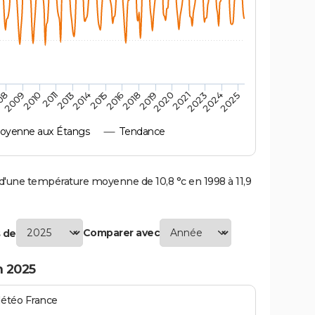
2010
2019
2013
2021
2015
2024
2009
2018
2011
2020
2014
2023
08
2016
2025
oyenne aux Étangs
Tendance
une température moyenne de 10,8 °c en 1998 à 11,9
Comparer avec
 de
n 2025
Météo France