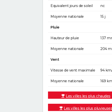
Equivalent jours de soleil
nc
Moyenne nationale
15 j
Pluie
Hauteur de pluie
137 
Moyenne nationale
204 
Vent
Vitesse de vent maximale
94 km
Moyenne nationale
169 k
Les villes les plus chaudes
Les villes les plus pluvieuse