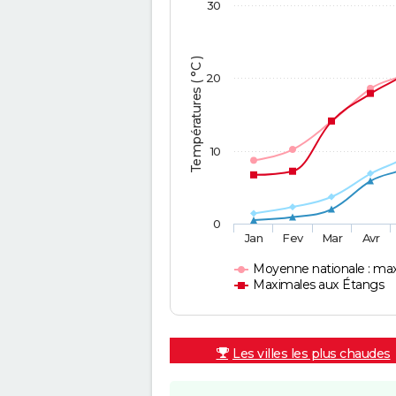
30
Températures ( °C )
20
10
0
Jan
Fev
Mar
Avr
Moyenne nationale : ma
Maximales aux Étangs
Les villes les plus chaudes