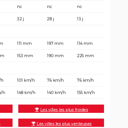
nc
nc
nc
32 j
28 j
13 j
mm
111 mm
197 mm
114 mm
mm
153 mm
190 mm
225 mm
/h
101 km/h
76 km/h
76 km/h
m/h
148 km/h
140 km/h
155 km/h
Les villes les plus froides
s
Les villes les plus venteuses