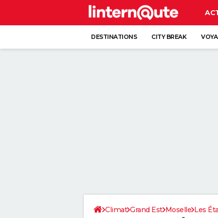
AC
DESTINATIONS
CITY BREAK
VOYA
Climat
Grand Est
Moselle
Les Ét