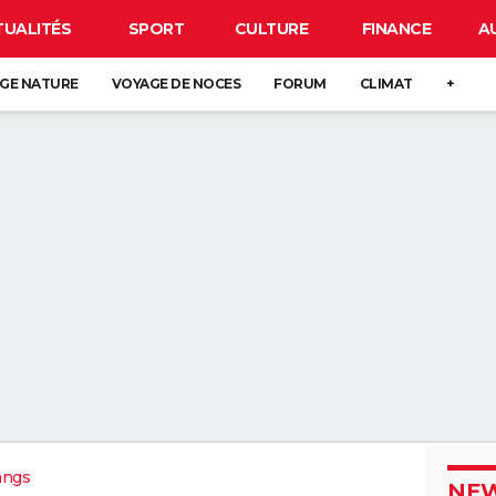
TUALITÉS
SPORT
CULTURE
FINANCE
A
GE NATURE
VOYAGE DE NOCES
FORUM
CLIMAT
+
angs
NEW