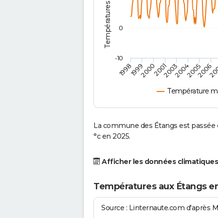
0
-10
2001
2004
1998
2006
2000
2003
2005
1999
20
Température m
La commune des Étangs est passée d'
°c en 2025.
Afficher les données climatiques
Températures aux Étangs e
Source : Linternaute.com d'après 