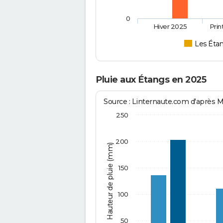
0
Hiver 2025
Pri
Les Éta
Pluie aux Étangs en 2025
Source : Linternaute.com d'après 
250
200
Hauteur de pluie (mm)
150
100
50