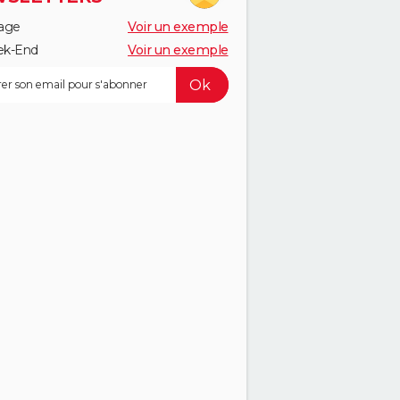
age
Voir un exemple
k-End
Voir un exemple