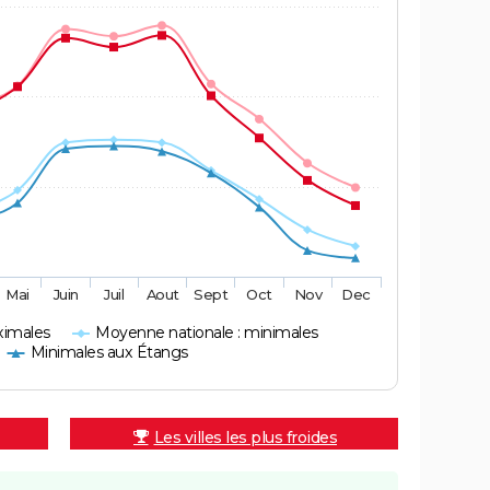
Mai
Juin
Juil
Aout
Sept
Oct
Nov
Dec
ximales
Moyenne nationale : minimales
Minimales aux Étangs
Les villes les plus froides