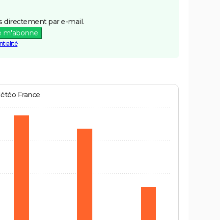
 directement par e-mail.
e m'abonne
tialité
Météo France