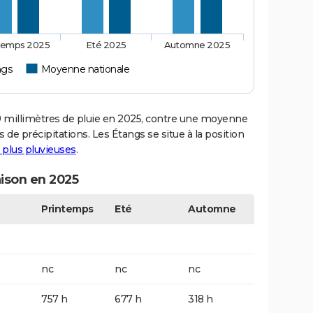
temps 2025
Eté 2025
Automne 2025
ngs
Moyenne nationale
millimètres de pluie en 2025, contre une moyenne
s de précipitations. Les Étangs se situe à la position
s plus pluvieuses
.
aison en 2025
Printemps
Eté
Automne
nc
nc
nc
757 h
677 h
318 h