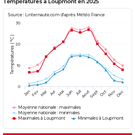
Températures à Loupmont en 2025
Source : Linternaute.com d'après Météo France
30
Températures ( °C )
20
10
0
Fev
Nov
Jan
Mar
Avr
Mai
Juin
Juil
Aout
Sept
Oct
Dec
Moyenne nationale : maximales
Moyenne nationale : minimales
Maximales à Loupmont
Minimales à Loupmont