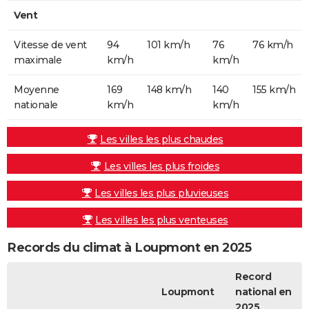
Vent
Vitesse de vent
94
101 km/h
76
76 km/h
maximale
km/h
km/h
Moyenne
169
148 km/h
140
155 km/h
nationale
km/h
km/h
Les villes les plus chaudes
Les villes les plus froides
Les villes les plus pluvieuses
Les villes les plus venteuses
Records du climat à Loupmont en 2025
Record
Loupmont
national en
2025