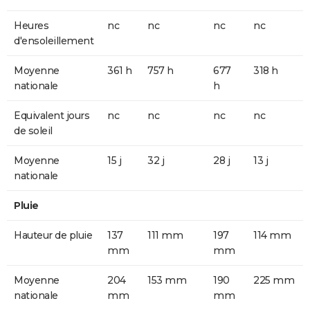
Heures
nc
nc
nc
nc
d'ensoleillement
Moyenne
361 h
757 h
677
318 h
nationale
h
Equivalent jours
nc
nc
nc
nc
de soleil
Moyenne
15 j
32 j
28 j
13 j
nationale
Pluie
Hauteur de pluie
137
111 mm
197
114 mm
mm
mm
Moyenne
204
153 mm
190
225 mm
nationale
mm
mm