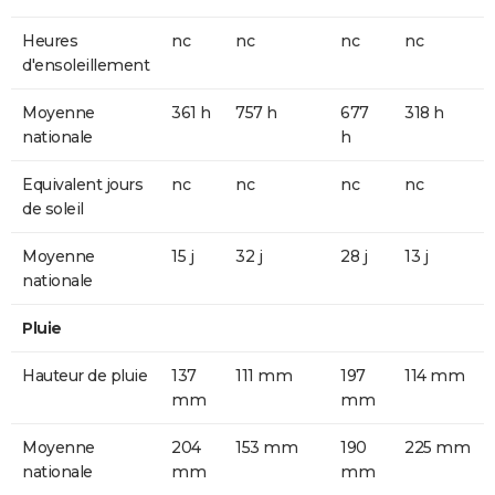
Heures
nc
nc
nc
nc
d'ensoleillement
Moyenne
361 h
757 h
677
318 h
nationale
h
Equivalent jours
nc
nc
nc
nc
de soleil
Moyenne
15 j
32 j
28 j
13 j
nationale
Pluie
Hauteur de pluie
137
111 mm
197
114 mm
mm
mm
Moyenne
204
153 mm
190
225 mm
nationale
mm
mm