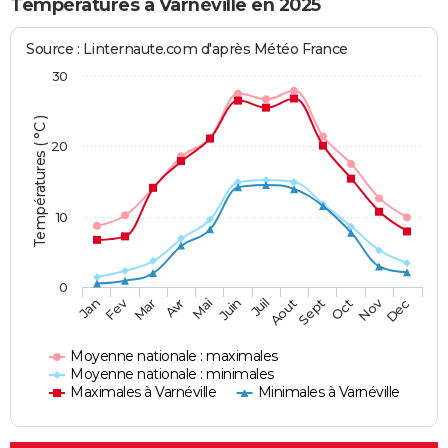
Températures à Varnéville en 2025
Source : Linternaute.com d'après Météo France
30
Températures ( °C )
20
10
0
Fev
Nov
Jan
Mar
Avr
Mai
Juin
Juil
Aout
Sept
Oct
Dec
Moyenne nationale : maximales
Moyenne nationale : minimales
Maximales à Varnéville
Minimales à Varnéville