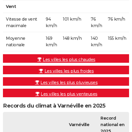
Vent
Vitesse de vent
94
101 km/h
76
76 km/h
maximale
km/h
km/h
Moyenne
169
148 km/h
140
155 km/h
nationale
km/h
km/h
Les villes les plus chaudes
Les villes les plus froides
Les villes les plus pluvieuses
Les villes les plus venteuses
Records du climat à Varnéville en 2025
Record
Varnéville
national en
2025