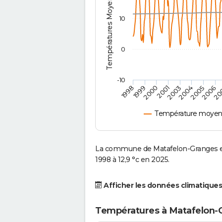
Températures Moyennes ( °C )
10
0
-10
2003
1999
2005
2001
20
1998
2004
2000
2006
Température moyenn
La commune de Matafelon-Granges es
1998 à 12,9 °c en 2025.
Afficher les données climatiques
Températures à Matafelon-