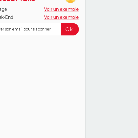
age
Voir un exemple
k-End
Voir un exemple