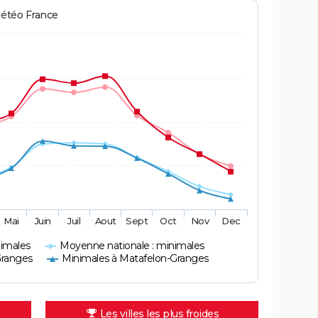
Météo France
Mai
Juin
Juil
Aout
Sept
Oct
Nov
Dec
imales
Moyenne nationale : minimales
Granges
Minimales à Matafelon-Granges
Les villes les plus froides