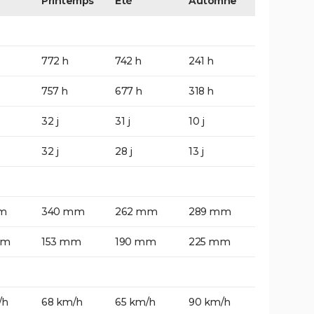
Printemps
Eté
Automne
772 h
742 h
241 h
757 h
677 h
318 h
32 j
31 j
10 j
32 j
28 j
13 j
m
340 mm
262 mm
289 mm
mm
153 mm
190 mm
225 mm
/h
68 km/h
65 km/h
90 km/h