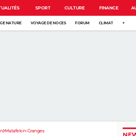
TUALITÉS
SPORT
CULTURE
FINANCE
A
GE NATURE
VOYAGE DE NOCES
FORUM
CLIMAT
+
in
Matafelon-Granges
NEW