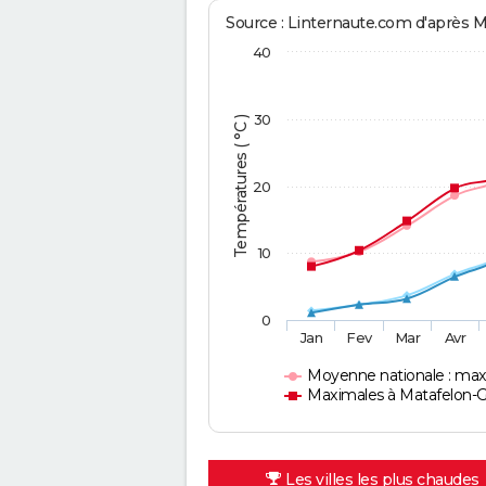
Source : Linternaute.com d'après 
40
30
Températures ( °C )
20
10
0
Jan
Fev
Mar
Avr
Moyenne nationale : max
Maximales à Matafelon-
Les villes les plus chaudes