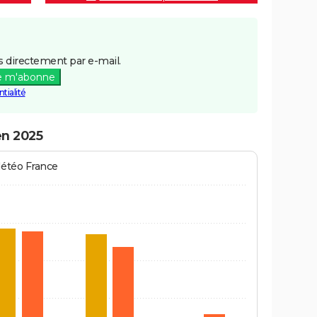
 directement par e-mail.
e m'abonne
tialité
en 2025
Météo France