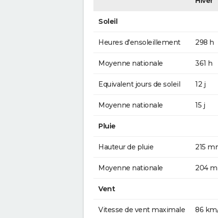
Hiver
Soleil
Heures d'ensoleillement
298 h
Moyenne nationale
361 h
Equivalent jours de soleil
12 j
Moyenne nationale
15 j
Pluie
Hauteur de pluie
215 m
Moyenne nationale
204 
Vent
Vitesse de vent maximale
86 km