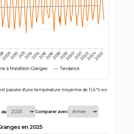
2009
2015
2021
2011
2018
2024
08
2014
2020
2010
2016
2023
2013
2019
2025
e à Matafelon-Granges
Tendance
t passée d'une température moyenne de 11,4 °c en
Comparer avec
 de
Granges en 2025