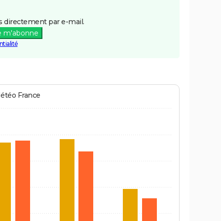
 directement par e-mail.
e m'abonne
tialité
Météo France