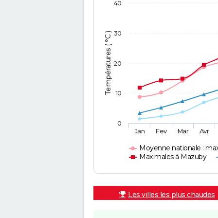
40
30
Températures ( °C )
20
10
0
Jan
Fev
Mar
Avr
Moyenne nationale : ma
Maximales à Mazuby
Les villes les plus chaudes