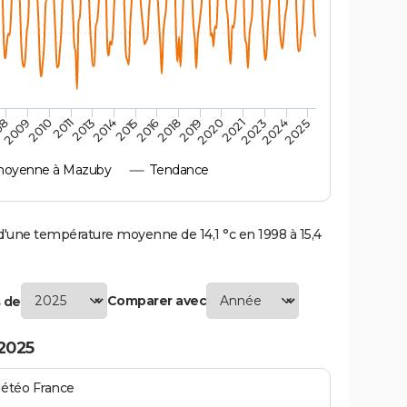
2010
2019
2011
2020
2013
2021
2023
2014
2015
2024
08
2016
2025
2009
2018
moyenne à Mazuby
Tendance
une température moyenne de 14,1 °c en 1998 à 15,4
Comparer avec
 de
2025
Météo France