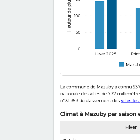
Hauteur de pluie (mm)
100
50
0
Hiver 2025
Prin
Mazub
La commune de Mazuby a connu 537 m
nationale des villes de 772 millimètre
n°31 353 du classement des
villes le
Climat à Mazuby par saison 
Hiver