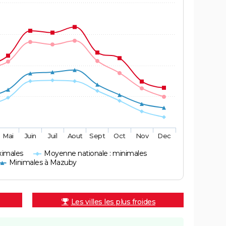
Mai
Juin
Juil
Aout
Sept
Oct
Nov
Dec
ximales
Moyenne nationale : minimales
Minimales à Mazuby
Les villes les plus froides