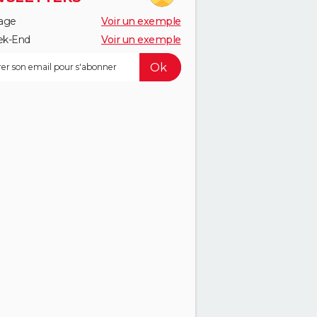
age
Voir un exemple
k-End
Voir un exemple