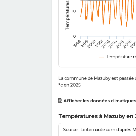
10
0
2001
2003
2004
2005
1998
2006
1999
20
2000
Température 
La commune de Mazuby est passée d'
°c en 2025.
Afficher les données climatiques
Températures à Mazuby en 
Source : Linternaute.com d'après 