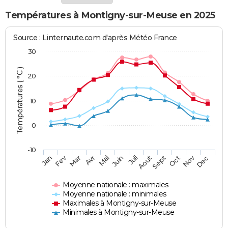
Températures à Montigny-sur-Meuse en 2025
Source : Linternaute.com d'après Météo France
30
Températures ( °C )
20
10
0
-10
Fev
Nov
Jan
Mar
Avr
Mai
Juin
Juil
Aout
Sept
Oct
Dec
Moyenne nationale : maximales
Moyenne nationale : minimales
Maximales à Montigny-sur-Meuse
Minimales à Montigny-sur-Meuse