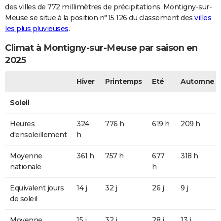
des villes de 772 millimètres de précipitations. Montigny-sur-
Meuse se situe à la position n°15 126 du classement des
villes
les plus pluvieuses
.
Climat à Montigny-sur-Meuse par saison en
2025
Hiver
Printemps
Eté
Automne
Soleil
Heures
324
776 h
619 h
209 h
d'ensoleillement
h
Moyenne
361 h
757 h
677
318 h
nationale
h
Equivalent jours
14 j
32 j
26 j
9 j
de soleil
Moyenne
15 j
32 j
28 j
13 j