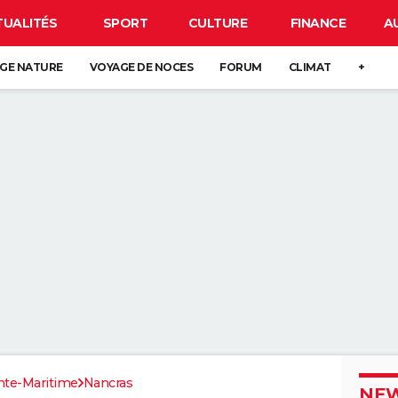
TUALITÉS
SPORT
CULTURE
FINANCE
A
GE NATURE
VOYAGE DE NOCES
FORUM
CLIMAT
+
nte-Maritime
Nancras
NEW