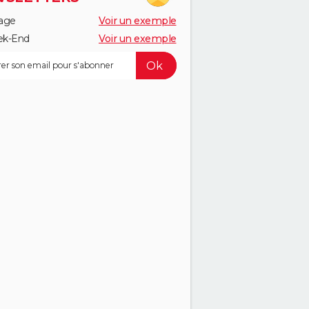
age
Voir un exemple
k-End
Voir un exemple