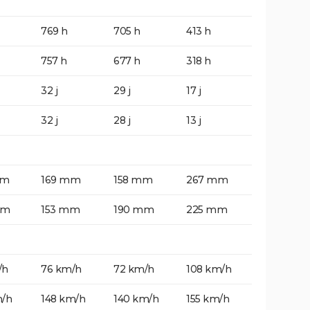
769 h
705 h
413 h
757 h
677 h
318 h
32 j
29 j
17 j
32 j
28 j
13 j
mm
169 mm
158 mm
267 mm
mm
153 mm
190 mm
225 mm
/h
76 km/h
72 km/h
108 km/h
m/h
148 km/h
140 km/h
155 km/h