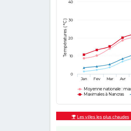
40
30
Températures ( °C )
20
10
0
Jan
Fev
Mar
Avr
Moyenne nationale : ma
Maximales à Nancras
Les villes les plus chaudes