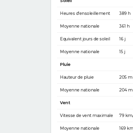
Soleil
Heures d'ensoleillement
389 h
Moyenne nationale
361 h
Equivalent jours de soleil
16 j
Moyenne nationale
15 j
Pluie
Hauteur de pluie
205 
Moyenne nationale
204 
Vent
Vitesse de vent maximale
79 km
Moyenne nationale
169 k