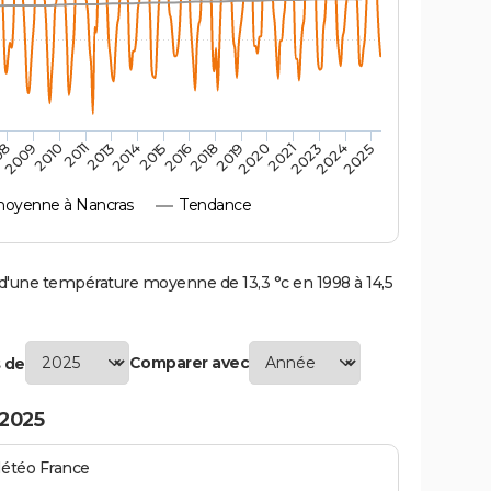
2010
2019
2011
2020
2013
2021
2023
2014
2015
2024
08
2016
2025
2009
2018
oyenne à Nancras
Tendance
une température moyenne de 13,3 °c en 1998 à 14,5
Comparer avec
 de
 2025
Météo France