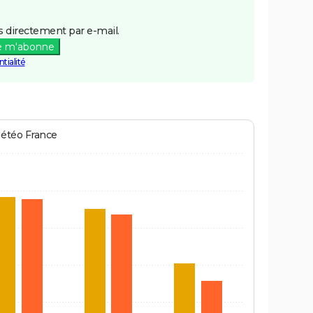
 directement par e-mail.
e m'abonne
tialité
Météo France