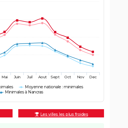
Mai
Juin
Juil
Aout
Sept
Oct
Nov
Dec
ximales
Moyenne nationale : minimales
Minimales à Nancras
Les villes les plus froides