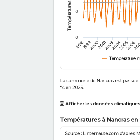
10
0
2001
2003
2004
2005
1998
2006
1999
20
2000
Température m
La commune de Nancras est passée d'
°c en 2025.
Afficher les données climatiques
Températures à Nancras en
Source : Linternaute.com d'après 