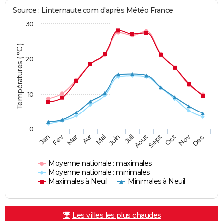
Source : Linternaute.com d'après Météo France
30
Températures ( °C )
20
10
0
Fev
Nov
Jan
Mar
Avr
Mai
Juin
Juil
Aout
Sept
Oct
Dec
Moyenne nationale : maximales
Moyenne nationale : minimales
Maximales à Neuil
Minimales à Neuil
Les villes les plus chaudes