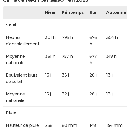
Climat à Neuil par saison en 2025
Hiver
Printemps
Eté
Automne
Soleil
Heures
301 h
795 h
676
304 h
d'ensoleillement
h
Moyenne
361 h
757 h
677
318 h
nationale
h
Equivalent jours
13 j
33 j
28 j
13 j
de soleil
Moyenne
15 j
32 j
28 j
13 j
nationale
Pluie
Hauteur de pluie
238
80 mm
148
154 mm