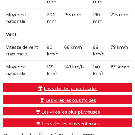
mm
mm
Moyenne
204
153 mm
190
225 mm
nationale
mm
mm
Vent
Vitesse de vent
90
68 km/h
86
79 km/h
maximale
km/h
km/h
Moyenne
169
148 km/h
140
155 km/h
nationale
km/h
km/h
Les villes les plus chaudes
Les villes les plus froides
Les villes les plus pluvieuses
Les villes les plus venteuses