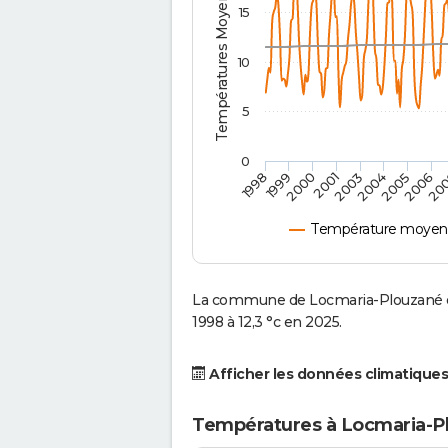
Températures Moyennes ( °C )
15
10
5
0
2001
2003
2004
2005
1998
2006
1999
20
2000
Température moyenn
La commune de Locmaria-Plouzané es
1998 à 12,3 °c en 2025.
Afficher les données climatiques
Températures à Locmaria-P