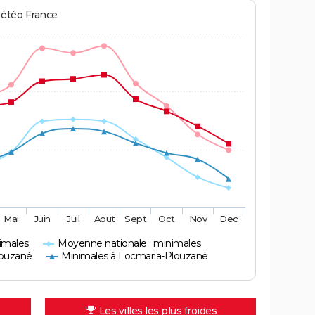
Météo France
Mai
Juin
Juil
Aout
Sept
Oct
Nov
Dec
imales
Moyenne nationale : minimales
louzané
Minimales à Locmaria-Plouzané
Les villes les plus froides