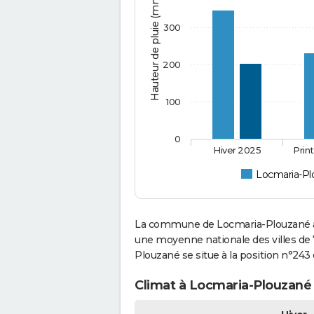
Hauteur de pluie (mm)
300
200
100
0
Hiver 2025
Prin
Locmaria-Pl
La commune de Locmaria-Plouzané a c
une moyenne nationale des villes de 
Plouzané se situe à la position n°24
Climat à Locmaria-Plouzané 