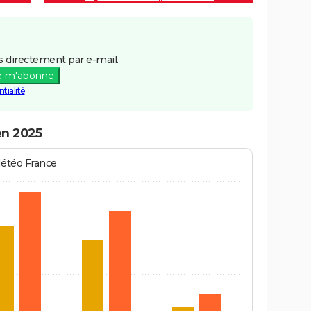
 directement par e-mail.
e m'abonne
tialité
en 2025
Météo France