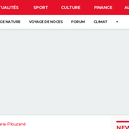
TUALITÉS
SPORT
CULTURE
FINANCE
A
GE NATURE
VOYAGE DE NOCES
FORUM
CLIMAT
+
ria-Plouzané
NEW