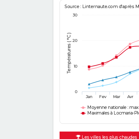
Source : Linternaute.com d'après 
30
Températures ( °C )
20
10
0
Jan
Fev
Mar
Avr
Moyenne nationale : max
Maximales à Locmaria-P
Les villes les plus chaudes