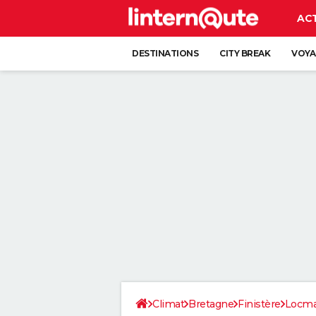
AC
DESTINATIONS
CITY BREAK
VOYA
Climat
Bretagne
Finistère
Locma