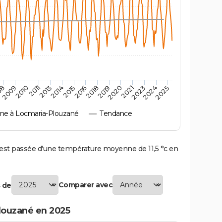
2010
2019
2011
2020
2013
2021
2014
2023
2015
2024
08
2016
2025
2009
2018
e à Locmaria-Plouzané
Tendance
t passée d'une température moyenne de 11,5 °c en
Comparer avec
 de
louzané en 2025