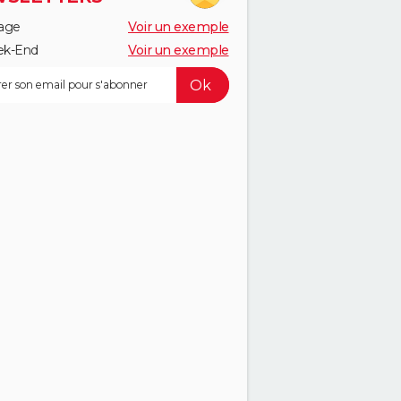
age
Voir un exemple
k-End
Voir un exemple