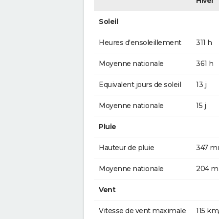
Hiver
Soleil
Heures d'ensoleillement
311 h
Moyenne nationale
361 h
Equivalent jours de soleil
13 j
Moyenne nationale
15 j
Pluie
Hauteur de pluie
347 
Moyenne nationale
204 
Vent
Vitesse de vent maximale
115 km