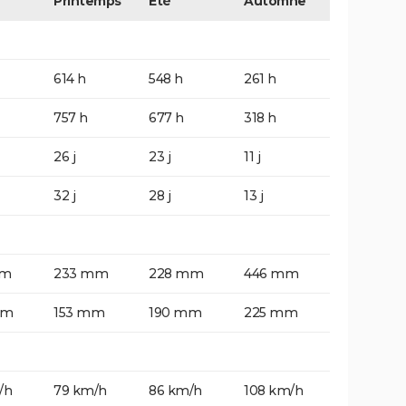
Printemps
Eté
Automne
614 h
548 h
261 h
757 h
677 h
318 h
26 j
23 j
11 j
32 j
28 j
13 j
mm
233 mm
228 mm
446 mm
mm
153 mm
190 mm
225 mm
/h
79 km/h
86 km/h
108 km/h