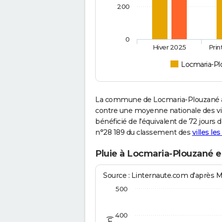
200
0
Hiver 2025
Pri
Locmaria-Pl
La commune de Locmaria-Plouzané a 
contre une moyenne nationale des vill
bénéficié de l'équivalent de 72 jours 
n°28 189 du classement des
villes le
Pluie à Locmaria-Plouzané e
Source : Linternaute.com d'après 
500
400