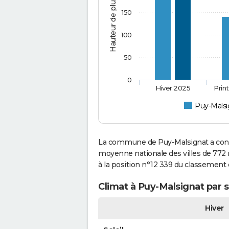
Hauteur de pluie (mm)
150
100
50
0
Hiver 2025
Prin
Puy-Malsi
La commune de Puy-Malsignat a connu
moyenne nationale des villes de 772 m
à la position n°12 339 du classement
Climat à Puy-Malsignat par 
Hiver