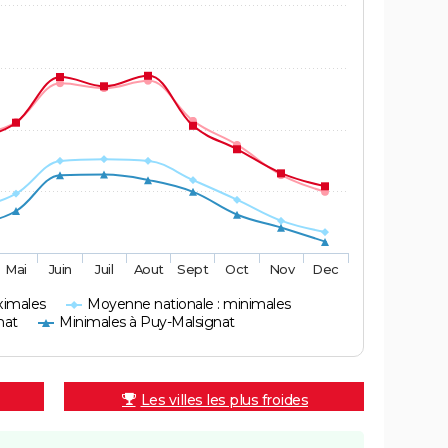
Mai
Juin
Juil
Aout
Sept
Oct
Nov
Dec
ximales
Moyenne nationale : minimales
nat
Minimales à Puy-Malsignat
Les villes les plus froides