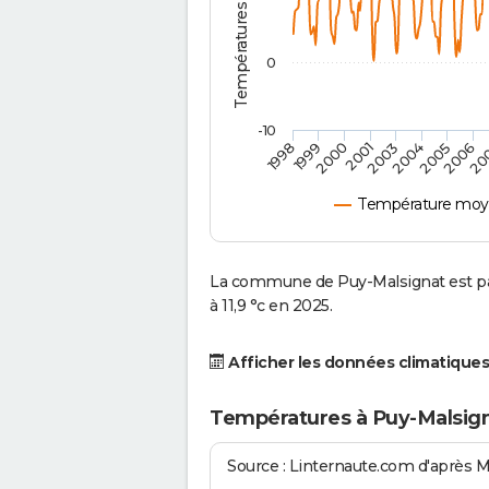
0
-10
2001
2004
1998
2006
2000
2003
2005
1999
20
Température moye
La commune de Puy-Malsignat est pa
à 11,9 °c en 2025.
Afficher les données climatiques
Températures à Puy-Malsign
Source : Linternaute.com d'après 