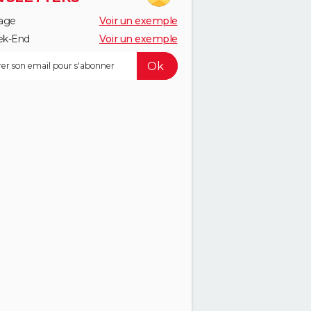
age
Voir un exemple
k-End
Voir un exemple