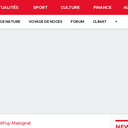
TUALITÉS
SPORT
CULTURE
FINANCE
A
GE NATURE
VOYAGE DE NOCES
FORUM
CLIMAT
+
e
Puy-Malsignat
NEW