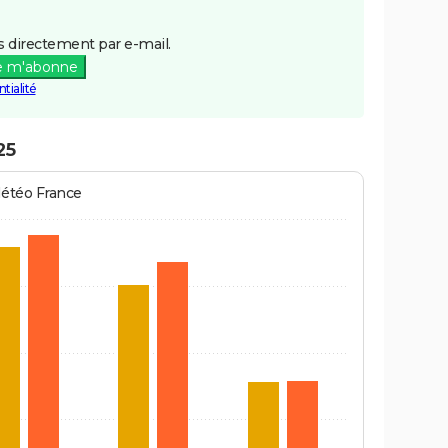
 directement par e-mail.
e m'abonne
tialité
25
Météo France