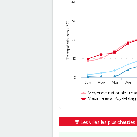
40
30
Températures ( °C )
20
10
0
Jan
Fev
Mar
Avr
Moyenne nationale : ma
Maximales à Puy-Malsig
Les villes les plus chaudes