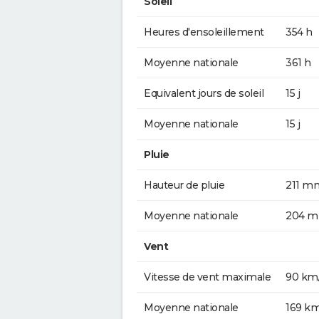
Soleil
Heures d'ensoleillement
354 h
Moyenne nationale
361 h
Equivalent jours de soleil
15 j
Moyenne nationale
15 j
Pluie
Hauteur de pluie
211 m
Moyenne nationale
204 
Vent
Vitesse de vent maximale
90 km
Moyenne nationale
169 k