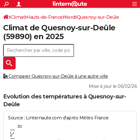
ACTUALITÉS
Connexion
S'inscrire
Climat
Hauts-de-France
Nord
Quesnoy-sur-Deûle
Rechercher
Société
Education
Villes
Politique
Faits Divers
Monde
+
SPORT
Climat de
Quesnoy-sur-Deûle
Football
Cyclisme
Forum
Coupe du monde 2026
Tennis
Rugby
CULTURE
(59890) en 2025
TNT
Cinéma
Musique
Programme TV
Streaming
Sorties cinéma
+
FINANCE
Impôts
Immobilier
Banque
Crédit
Retraite
Epargne
Risques naturels par ville
Assurance
AUTO
Réserver un essai
Berlines
Forum auto
Essais
Citadines
SUV
+
HIGH-TECH
Comparer Quesnoy-sur-Deûle à une autre ville
Meilleur smartphone
Ordinateurs
Guide high-tech
Mobiles
Internet
Jeux vidéo
+
BRICOLAGE
Mise à jour le 06/02/26
Aménagement intérieur
Cuisine
Jardinage
+
Forum
Extérieur
Salle de bains
Rangement
Evolution des températures à Quesnoy-sur-
WEEK-END
Deûle
Escapades
Expositions
Week-end nature
Guides de France
Patrimoine
Musées
+
LIFESTYLE
Source : Linternaute.com d'après Météo France
Bien-être
Mode
+
Art de vivre
Loisirs
Modes de vie
SANTE
30
Guide de la santé
Médicaments
+
Alimentation
Maladies
Sommeil
VOYAGE