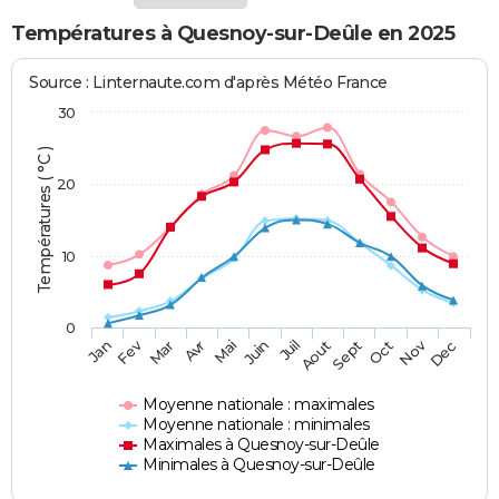
Températures à Quesnoy-sur-Deûle en 2025
Source : Linternaute.com d'après Météo France
30
Températures ( °C )
20
10
0
Fev
Nov
Jan
Mar
Avr
Mai
Juin
Juil
Aout
Sept
Oct
Dec
Moyenne nationale : maximales
Moyenne nationale : minimales
Maximales à Quesnoy-sur-Deûle
Minimales à Quesnoy-sur-Deûle