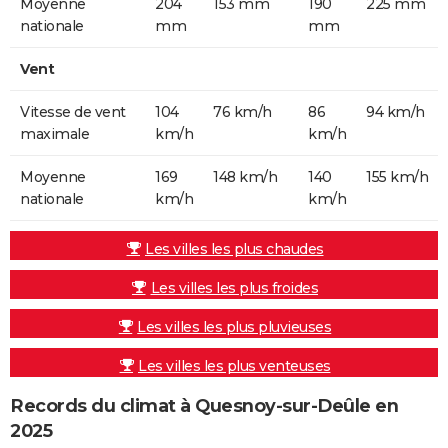
Moyenne
204
153 mm
190
225 mm
nationale
mm
mm
Vent
Vitesse de vent
104
76 km/h
86
94 km/h
maximale
km/h
km/h
Moyenne
169
148 km/h
140
155 km/h
nationale
km/h
km/h
Les villes les plus chaudes
Les villes les plus froides
Les villes les plus pluvieuses
Les villes les plus venteuses
Records du climat à Quesnoy-sur-Deûle en
2025