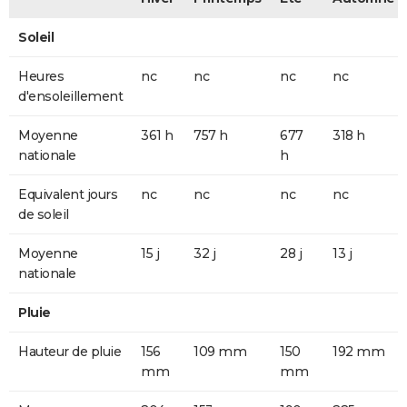
Soleil
Heures
nc
nc
nc
nc
d'ensoleillement
Moyenne
361 h
757 h
677
318 h
nationale
h
Equivalent jours
nc
nc
nc
nc
de soleil
Moyenne
15 j
32 j
28 j
13 j
nationale
Pluie
Hauteur de pluie
156
109 mm
150
192 mm
mm
mm