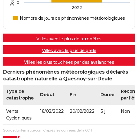
0
2022
Nombre de jours de phénomènes météorologiques
Villes avec le plus de tempêtes
Villes avec le plus de grêle
Villes les plus touchées par des avalanches
Derniers phénomènes météorologiques déclarés
catastrophe naturelle à Quesnoy-sur-Deûle
Type de
Recon
Début
Fin
Durée
catastrophe
par l'ét
Vents
18/02/2022
20/02/2022
3 j
Non
Cycloniques
Source : Linternaute.com d'après les données de la CCR