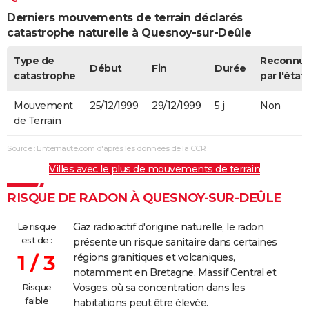
Derniers mouvements de terrain déclarés
catastrophe naturelle à Quesnoy-sur-Deûle
Type de
Reconnu
Début
Fin
Durée
catastrophe
par l'état
Mouvement
25/12/1999
29/12/1999
5 j
Non
de Terrain
Source : Linternaute.com d'après les données de la CCR
Villes avec le plus de mouvements de terrain
RISQUE DE RADON À QUESNOY-SUR-DEÛLE
Le risque
Gaz radioactif d'origine naturelle, le radon
est de :
présente un risque sanitaire dans certaines
1 / 3
régions granitiques et volcaniques,
notamment en Bretagne, Massif Central et
Risque
Vosges, où sa concentration dans les
faible
habitations peut être élevée.