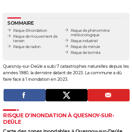
City break
Voyage de noces
Climat
Destinations
Voyage nature
Forum
+
PHOTO
GUIDES D'ACHAT
SOMMAIRE
Risque d’inondation
Risque de phénomène
BONS PLANS
météorologique
Risque de mouvement de
terrain
Risque industriel
CARTE DE VOEUX
Risque de radon
Risque de mérule
Risque de termite
Carte Bonne année
Carte Pâques
Carte de Noël
Carte Saint-Valentin
Carte d'anniversaire
DICTIONNAIRE
Biographies
Expressions
Dictionnaire
Citations
Proverbes
Quesnoy-sur-Deûle a subi 7 catastrophes naturelles depuis les
PROGRAMME TV
années 1980, la dernière datant de 2023. La commune a dû
COPAINS D'AVANT
faire face à 1 inondation en 2023.
Se connecter
Collèges
Universités
Service militaire
S'inscrire
Lycées
Primaires
Entreprises
Avis de recherche
AVIS DE DÉCÈS
FORUM
Lifestyle
Sport
Television
Cinema
Bricolage
Culture
Auto
Voyage
RISQUE D’INONDATION À QUESNOY-SUR-
DEÛLE
Carte des zones inondables à Quesnoy-sur-Deûle