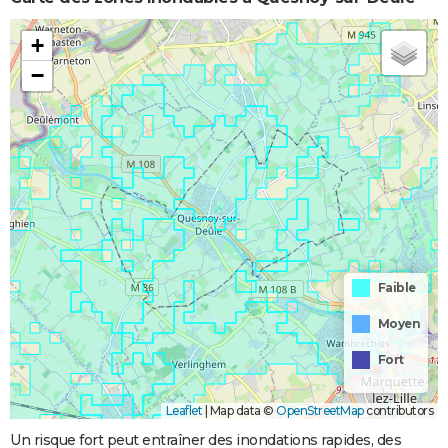
+
−
Faible
Moyen
Fort
Leaflet
|
Map data ©
OpenStreetMap
contributors
Un risque fort peut entraîner des inondations rapides, des