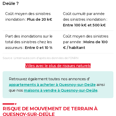
Deûle ?
Coût moyen des sinistres
Coût cumulé par année
inondation :
Plus de 20 k€
des sinistres inondation :
Entre 100 k€ et 500 k€
Part des inondations sur le
Coût moyen des sinistres
total des sinistres chez les
par année :
Moins de 100
assureurs :
Entre 0 et 10 %
€ / habitant
Source : Linternaute.com d'après les données de l'ONRN
Villes avec le plus de risques naturels
Retrouvez également toutes nos annonces d'
appartements à acheter à Quesnoy-sur-Deûle
ainsi
que nos
maisons à vendre à Quesnoy-sur-Deûle
.
RISQUE DE MOUVEMENT DE TERRAIN À
QUESNOY-SUR-DEÛLE