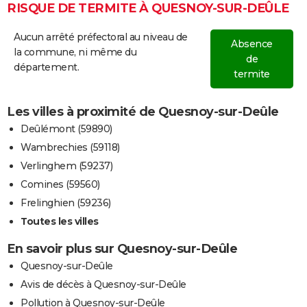
RISQUE DE TERMITE À QUESNOY-SUR-DEÛLE
Aucun arrêté préfectoral au niveau de
Absence
la commune, ni même du
de
département.
termite
Les villes à proximité de Quesnoy-sur-Deûle
Deûlémont (59890)
Wambrechies (59118)
Verlinghem (59237)
Comines (59560)
Frelinghien (59236)
Toutes les villes
En savoir plus sur Quesnoy-sur-Deûle
Quesnoy-sur-Deûle
Avis de décès à Quesnoy-sur-Deûle
Pollution à Quesnoy-sur-Deûle