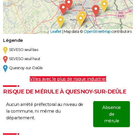
Leaflet
|
Map data ©
OpenStreetMap
contributors
Légende
SEVESO seuil bas
SEVESO seuil haut
Quesnoy-sur-Deûle
Villes avec le plus de risque industriel
RISQUE DE MÉRULE À QUESNOY-SUR-DEÛLE
Aucun arrêté préfectoral au niveau de
Absence
la commune, ni même du
de
département.
mérule